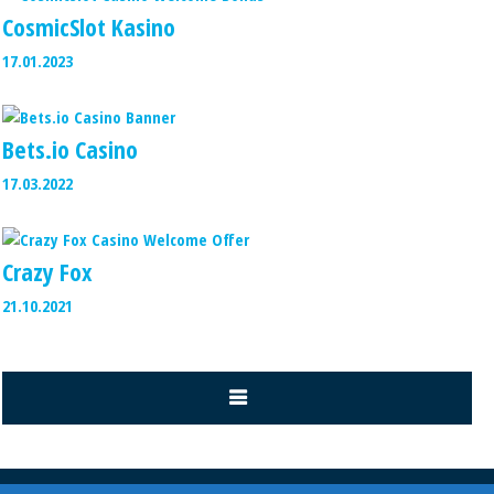
CosmicSlot Kasino
17.01.2023
Bets.io Casino
17.03.2022
Crazy Fox
21.10.2021