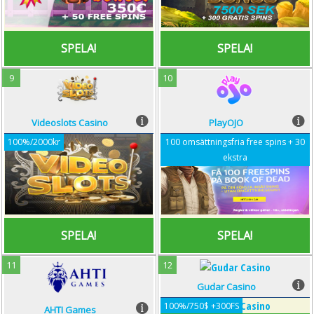
Wagering Reqs: 40X (D+B)
Wagering Reqs: 40X
Minimum Deposit: 20€
Minimum Deposit: 200€
SPELA!
SPELA!
SPELA!
SPELA!
9
10
Videoslots Casino
Videoslots Casino
PlayOJO
PlayOJO
Overall Score: 90%
Overall Score: 93%
100%/2000kr
100 omsättningsfria free spins + 30
First Deposit: 100%/2000kr
First Deposit: 100 omsättningsfria
ekstra
Free Spins: None
free spins + 30 ekstra
Wagering Reqs:
Free Spins: None
Minimum Deposit: 100€
Wagering Reqs:
Minimum Deposit: 100€
SPELA!
SPELA!
SPELA!
SPELA!
11
12
Gudar Casino
Gudar Casino
Overall Score: 93%
100%/750$ +300FS
AHTI Games
AHTI Games