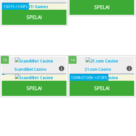
First Deposit: 100%/750$
Overall Score: 93%
100 FS +100FS
SPELA!
Free Spins: 300
First Deposit: 100 FS
Wagering Reqs: 40X
SPELA!
Free Spins: 100
Minimum Deposit: 200€
Wagering Reqs:
Minimum Deposit: 100€
SPELA!
SPELA!
13
14
ScandiBet Casino
ScandiBet Casino
21.com Casino
21.com Casino
Overall Score: 93%
Overall Score: 88%
100%/2100kr +210FS
First Deposit:
First Deposit: 100%/2100kr
SPELA!
SPELA!
Free Spins: None
Free Spins: 210
Wagering Reqs:
Wagering Reqs: 50x
Minimum Deposit: 10€
Minimum Deposit: 250€
SPELA!
SPELA!