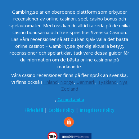
Gambling.se är en oberoende plattform som erbjuder
recensioner av online casinon, spel, casino bonus och
spelautomater. Med oss kan du alltid ta reda på de unika
casino bonusarna och free spins hos Svenska Casinon.
Läs våra recensioner så att du kan själv välja det bästa
online casinot – Gambling.se ger dig aktuella betyg,
recenssioner och spelartiklar, tack vare dessa guider får
du information om de bästa online casinona på
marknande.
Våra casino recensioner finns på fler språk än svenska,
vi finns också i
Finland
,
Norge
,
Danmark
,
Tyskland
,
Nya
Zeeland
,
CasinoLandia
Förbehåll
|
Cookie Policy
|
Integritets Policy