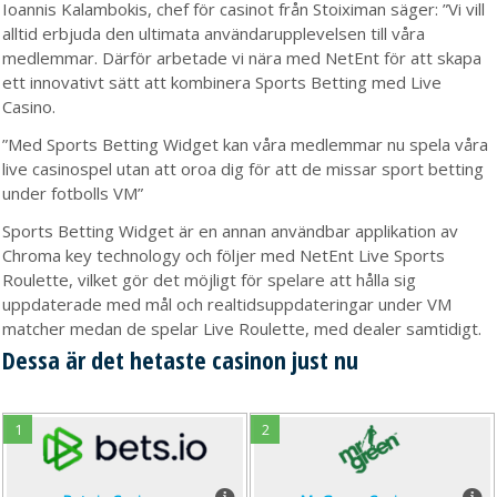
Ioannis Kalambokis, chef för casinot från Stoiximan säger: ”Vi vill
alltid erbjuda den ultimata användarupplevelsen till våra
medlemmar. Därför arbetade vi nära med NetEnt för att skapa
ett innovativt sätt att kombinera Sports Betting med Live
Casino.
”Med Sports Betting Widget kan våra medlemmar nu spela våra
live casinospel utan att oroa dig för att de missar sport betting
under fotbolls VM”
Sports Betting Widget är en annan användbar applikation av
Chroma key technology och följer med NetEnt Live Sports
Roulette, vilket gör det möjligt för spelare att hålla sig
uppdaterade med mål och realtidsuppdateringar under VM
matcher medan de spelar Live Roulette, med dealer samtidigt.
Dessa är det hetaste casinon just nu
1
2