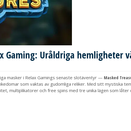
x Gaming: Uråldriga hemligheter v
driga masker i Relax Gamings senaste slotäventyr —
Masked Treas
da rikedomar som vaktas av gudomliga reliker. Med sitt mystiska te
tet, multiplikatorer och free spins med tre unika lägen som låter