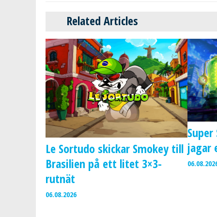
Related Articles
Super 
jagar 
Le Sortudo skickar Smokey till
Brasilien på ett litet 3×3-
06.08.202
rutnät
06.08.2026