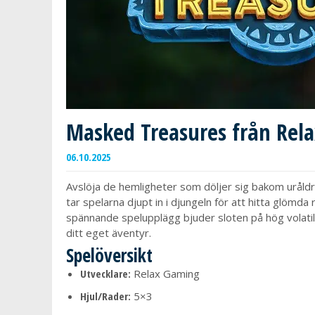
Masked Treasures från Rela
06.10.2025
Avslöja de hemligheter som döljer sig bakom urål
tar spelarna djupt in i djungeln för att hitta glöm
spännande spelupplägg bjuder sloten på hög volatili
ditt eget äventyr.
Spelöversikt
Utvecklare:
Relax Gaming
Hjul/Rader:
5×3