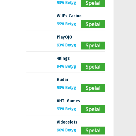
Spela!
93% Betyg
Will's Casino
Spela!
99% Betyg
PlayOJO
Spela!
93% Betyg
4Kings
Spela!
94% Betyg
Gudar
Spela!
93% Betyg
AHTI Games
Spela!
93% Betyg
Videoslots
Spela!
90% Betyg