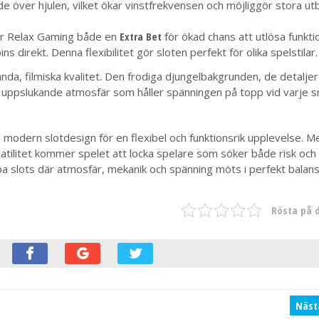
e över hjulen, vilket ökar vinstfrekvensen och möjliggör stora utb
uder Relax Gaming både en
Extra Bet
för ökad chans att utlösa funkt
ns direkt. Denna flexibilitet gör sloten perfekt för olika spelstilar.
da, filmiska kvalitet. Den frodiga djungelbakgrunden, de detalje
uppslukande atmosfär som håller spänningen på topp vid varje sn
modern slotdesign för en flexibel och funktionsrik upplevelse. M
atilitet kommer spelet att locka spelare som söker både risk och 
apa slots där atmosfär, mekanik och spänning möts i perfekt balans
Rösta på 
Näst