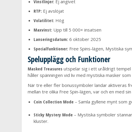
Vinstlinjer:
Ej angivet
RTP:
Ej avslöjat
Volatilitet:
Hög
Maxvinst:
Upp till 5 000× insatsen
Lanseringsdatum:
6 oktober 2025
Specialfunktioner:
Free Spins-lägen, Mystiska sym
Spelupplägg och Funktioner
Masked Treasures
utspelar sig i ett uråldrigt tempe
håller spänningen vid liv med mystiska masker som 
När tre eller fler bonussymboler landar aktiveras fre
mellan tre olika Free Spin-lägen, var och en med sin e
Coin Collection Mode
– Samla gyllene mynt som ge
Sticky Mystery Mode
– Mystiska symboler stannar 
kluster.