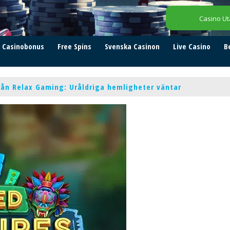
Casino Ut
Casinobonus
Free Spins
Svenska Casinon
Live Casino
B
ktura
ecensioner
Casinon
Casinoturneringar
Cashback Casinobonus
Casinobonusar Juli 2019
Casinobonusar Juni 2019
Exklusiva Bonusar endast för Gambling.se
Casino VIP Program
Bonus utan Insättningskrav
Casino Insättningsbonus
400% Casino Insättningsbonus
300% Casino Insättningsbonus
200% Casino Insättningsbonus
100% Casino Insättningsbonus
Bonusar Utan Omsättningskrav
Casinobonus Kalkylator
10 Free Spins Utan Insättning Casinobonus
20 Free Spins Casinobonusar
50 Free Spins Casinobonusar
100 Free Spins Casinobonusar
200 Free Spins Casinobonusar
Svensk Spellicens
Vad som ändras med den nya sven
Introduktion ti
Live Dealer Cas
Teknologin Bak
Live Casino Mj
Live Dealer Ca
Spela Live Dea
Bäst Betalande
VIP Live Deale
spellagen?
ån Relax Gaming: Uråldriga hemligheter väntar
förelseverktyg
sinon
mmenderade Casinon
sinon eller som gått i