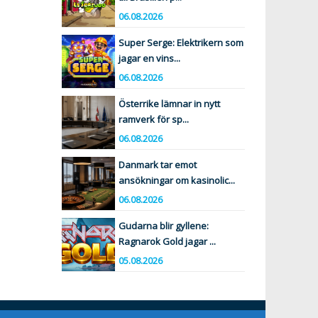
06.08.2026
Super Serge: Elektrikern som
jagar en vins...
06.08.2026
Österrike lämnar in nytt
ramverk för sp...
06.08.2026
Danmark tar emot
ansökningar om kasinolic...
06.08.2026
Gudarna blir gyllene:
Ragnarok Gold jagar ...
05.08.2026