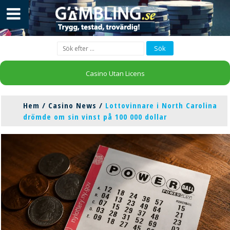
Casino Utan Licens
Hem
/
Casino News
/
Lottovinnare i North Carolina
drömde om sin vinst på 100 000 dollar