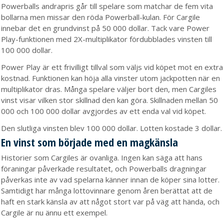
Powerballs andrapris går till spelare som matchar de fem vita
bollarna men missar den röda Powerball-kulan. För Cargile
innebar det en grundvinst på 50 000 dollar. Tack vare Power
Play-funktionen med 2X-multiplikator fördubblades vinsten till
100 000 dollar.
Power Play är ett frivilligt tillval som väljs vid köpet mot en extra
kostnad. Funktionen kan höja alla vinster utom jackpotten när en
multiplikator dras. Många spelare väljer bort den, men Cargiles
vinst visar vilken stor skillnad den kan göra. Skillnaden mellan 50
000 och 100 000 dollar avgjordes av ett enda val vid köpet.
Den slutliga vinsten blev 100 000 dollar. Lotten kostade 3 dollar.
En vinst som började med en magkänsla
Historier som Cargiles är ovanliga. Ingen kan säga att hans
föraningar påverkade resultatet, och Powerballs dragningar
påverkas inte av vad spelarna känner innan de köper sina lotter.
Samtidigt har många lottovinnare genom åren berättat att de
haft en stark känsla av att något stort var på väg att hända, och
Cargile är nu ännu ett exempel.