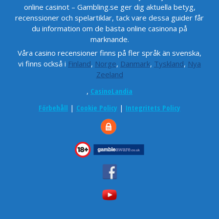
online casinot – Gambling.se ger dig aktuella betyg,
recenssioner och spelartiklar, tack vare dessa guider får
du information om de bästa online casinona på
marknande.
Våra casino recensioner finns på fler språk än svenska,
vi finns också i
Finland
,
Norge
,
Danmark
,
Tyskland
,
Nya
Zeeland
,
CasinoLandia
Förbehåll
|
Cookie Policy
|
Integritets Policy