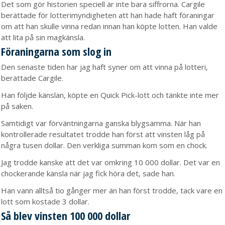
Det som gör historien speciell är inte bara siffrorna. Cargile
berättade för lotterimyndigheten att han hade haft föraningar
om att han skulle vinna redan innan han köpte lotten. Han valde
att lita på sin magkänsla.
Föraningarna som slog in
Den senaste tiden har jag haft syner om att vinna på lotteri,
berättade Cargile.
Han följde känslan, köpte en Quick Pick-lott och tänkte inte mer
på saken.
Samtidigt var förväntningarna ganska blygsamma. När han
kontrollerade resultatet trodde han först att vinsten låg på
några tusen dollar. Den verkliga summan kom som en chock.
Jag trodde kanske att det var omkring 10 000 dollar. Det var en
chockerande känsla när jag fick höra det, sade han.
Han vann alltså tio gånger mer än han först trodde, tack vare en
lott som kostade 3 dollar.
Så blev vinsten 100 000 dollar