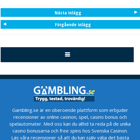
Nästa inlägg
Förgående inlägg
Gambling.se är en oberoende plattform som erbjuder
recensioner av online casinon, spel, casino bonus och
spelautomater. Med oss kan du alltid ta reda på de unika
casino bonusarna och free spins hos Svenska Casinon.
Läs våra recensioner så att du kan själv välja det bästa