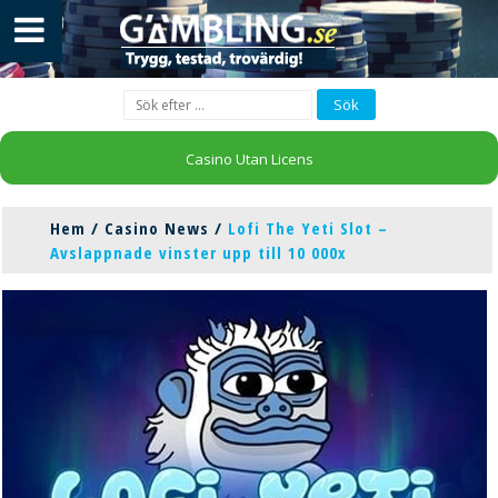
Casino Utan Licens
Hem
/
Casino News
/
Lofi The Yeti Slot –
Avslappnade vinster upp till 10 000x