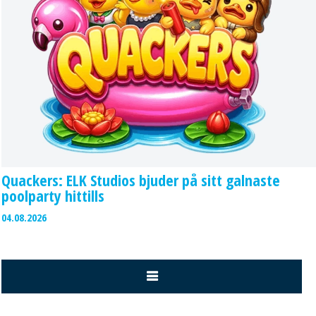
Quackers: ELK Studios bjuder på sitt galnaste
poolparty hittills
04.08.2026