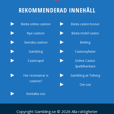
REKOMMENDERAD INNEHÅLL
Bästa online casinon
Bästa casino bonus
Nya casinon
Bästa mobil casino
Svenska casinon
Betting
Gambling
Casinonyheter
Casinospel
Online Casino
Speltillverkare
Hur recenserar vi
Gambling.se Tidning
casinon?
Om oss
Kontakta oss
Copyright Gambling.se © 2026 Alla rättigheter