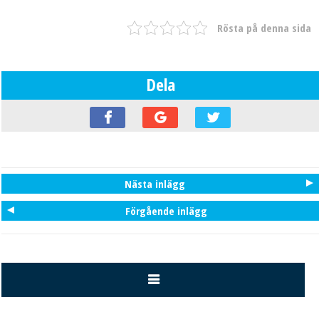
Rösta på denna sida
Dela
Nästa inlägg
Förgående inlägg