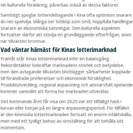
sin kulturella förankring, påverkas också av dessa faktorer.
Samtidigt speglar lotterideltagande i Kina ofta optimism snarare
än ren spelvilja. Många ser lottköp som små, hoppfulla handlingar
snarare än ekonomiska satsningar. Den kulturella aspekten
fortsätter därför att stödja en grundläggande efterfrågan, även
när tillväxten bromsar.
Vad väntar härnäst för Kinas lotterimarknad
Framåt står Kinas lotterimarknad inför en balansgång.
Rekordintäkter bekräftar marknadens storlek och betydelse,
men den avtagande tillväxten blottlägger sårbarheter kopplade
till förändrade preferenser och ekonomisk försiktighet.
Produktutveckling, regional anpassning och ansvarsfullt spelande
kommer sannolikt att forma hur marknaden utvecklas.
Det kommande året får visa om 2025 var ett tillfälligt hack i
kurvan eller början på en längre anpassningsperiod. För tillfället
är den kinesiska lotterimarknaden fortsatt en enorm intäktskälla,
men med ett tydligt behov av omställning för att behålla sitt
momentum.