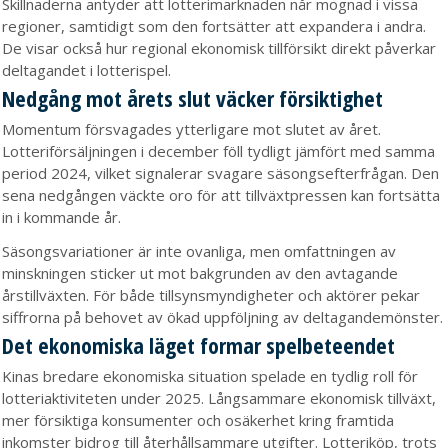
Skillnaderna antyder att lotterimarknaden når mognad i vissa
regioner, samtidigt som den fortsätter att expandera i andra.
De visar också hur regional ekonomisk tillförsikt direkt påverkar
deltagandet i lotterispel.
Nedgång mot årets slut väcker försiktighet
Momentum försvagades ytterligare mot slutet av året.
Lotteriförsäljningen i december föll tydligt jämfört med samma
period 2024, vilket signalerar svagare säsongsefterfrågan. Den
sena nedgången väckte oro för att tillväxtpressen kan fortsätta
in i kommande år.
Säsongsvariationer är inte ovanliga, men omfattningen av
minskningen sticker ut mot bakgrunden av den avtagande
årstillväxten. För både tillsynsmyndigheter och aktörer pekar
siffrorna på behovet av ökad uppföljning av deltagandemönster.
Det ekonomiska läget formar spelbeteendet
Kinas bredare ekonomiska situation spelade en tydlig roll för
lotteriaktiviteten under 2025. Långsammare ekonomisk tillväxt,
mer försiktiga konsumenter och osäkerhet kring framtida
inkomster bidrog till återhållsammare utgifter. Lotteriköp, trots