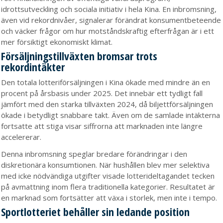
idrottsutveckling och sociala initiativ i hela Kina. En inbromsning,
även vid rekordnivåer, signalerar förändrat konsumentbeteende
och väcker frågor om hur motståndskraftig efterfrågan är i ett
mer försiktigt ekonomiskt klimat.
Försäljningstillväxten bromsar trots
rekordintäkter
Den totala lotteriförsäljningen i Kina ökade med mindre än en
procent på årsbasis under 2025. Det innebär ett tydligt fall
jämfört med den starka tillväxten 2024, då biljettförsäljningen
ökade i betydligt snabbare takt. Även om de samlade intäkterna
fortsatte att stiga visar siffrorna att marknaden inte längre
accelererar.
Denna inbromsning speglar bredare förändringar i den
diskretionära konsumtionen. När hushållen blev mer selektiva
med icke nödvändiga utgifter visade lotterideltagandet tecken
på avmattning inom flera traditionella kategorier. Resultatet är
en marknad som fortsätter att växa i storlek, men inte i tempo.
Sportlotteriet behåller sin ledande position