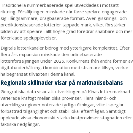
Traditionella nummerbaserade spel utvecklades i motsatt
riktning. Försäljningen minskade när färre spelare engagerade
sig i långsammare, dragbaserade format. Även gissnings- och
prediktionsbaserade lotterier tappade mark, vilket förstärker
bilden av att spelare i allt högre grad föredrar snabbare och mer
förenklade spelupplevelser.
Digitala lotterikanaler bidrog med ytterligare komplexitet. Efter
flera års expansion minskade den onlinebaserade
lotteriförsäljningen under 2025. Konkurrens från andra former av
digital underhållning, i kombination med stramare tillsyn, verkar
ha begränsat tillväxten i denna kanal.
Regionala skillnader visar på marknadsobalans
Geografiska data visar att utvecklingen på Kinas lotterimarknad
varierade kraftigt mellan olika provinser. Flera inland- och
utvecklingsregioner noterade tydliga ökningar, vilket speglar
förbättrad tillgänglighet och stabil lokal efterfrågan. Samtidigt
upplevde vissa ekonomiskt starka kustprovinser stagnation eller
faktiska nedgångar.