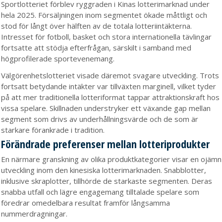
Sportlotteriet förblev ryggraden i Kinas lotterimarknad under
hela 2025. Försäljningen inom segmentet ökade måttligt och
stod för långt över hälften av de totala lotteriintäkterna.
Intresset för fotboll, basket och stora internationella tävlingar
fortsatte att stödja efterfrågan, särskilt i samband med
högprofilerade sportevenemang.
Välgörenhetslotteriet visade däremot svagare utveckling. Trots
fortsatt betydande intäkter var tillväxten marginell, vilket tyder
på att mer traditionella lotteriformat tappar attraktionskraft hos
vissa spelare. Skillnaden understryker ett växande gap mellan
segment som drivs av underhållningsvärde och de som är
starkare förankrade i tradition.
Förändrade preferenser mellan lotteriprodukter
En närmare granskning av olika produktkategorier visar en ojämn
utveckling inom den kinesiska lotterimarknaden. Snabblotter,
inklusive skraplotter, tillhörde de starkaste segmenten. Deras
snabba utfall och lägre engagemang tilltalade spelare som
föredrar omedelbara resultat framför långsamma
nummerdragningar.