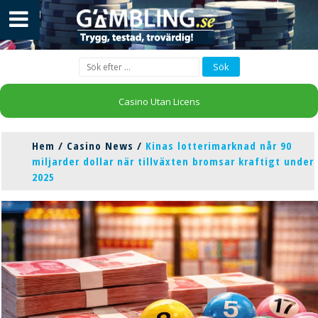
Casino Utan Licens
Hem
/
Casino News
/
Kinas lotterimarknad når 90
miljarder dollar när tillväxten bromsar kraftigt under
2025