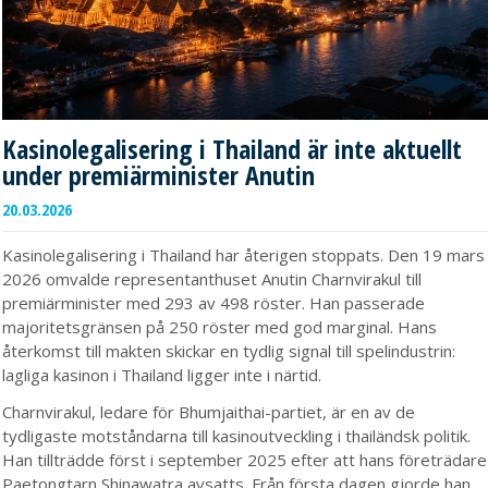
Kasinolegalisering i Thailand är inte aktuellt
under premiärminister Anutin
20.03.2026
Kasinolegalisering i Thailand har återigen stoppats. Den 19 mars
2026 omvalde representanthuset Anutin Charnvirakul till
premiärminister med 293 av 498 röster. Han passerade
majoritetsgränsen på 250 röster med god marginal. Hans
återkomst till makten skickar en tydlig signal till spelindustrin:
lagliga kasinon i Thailand ligger inte i närtid.
Charnvirakul, ledare för Bhumjaithai-partiet, är en av de
tydligaste motståndarna till kasinoutveckling i thailändsk politik.
Han tillträdde först i september 2025 efter att hans företrädare
Paetongtarn Shinawatra avsatts. Från första dagen gjorde han