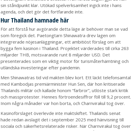
sin ståndpunkt klar. Utökad spelverksamhet ingick inte i hans
agenda, och det gör det fortfarande inte.
Hur Thailand hamnade här
För att förstå hur avgörande detta läge är behöver man se vad
som föregick det. Paetongtarn Shinawatra drev lagen om
integrerade nöjesanläggningar, ett ambitiöst förslag om att
bygga fem kasinon i Thailand. Projektet värderades till cirka 263
miljarder THB, motsvarande runt 8 miljarder USD. Det
presenterades som en viktig motor för turismåterhämtning och
utländska investeringar efter pandemin.
Men Shinawatras tid vid makten blev kort. Ett läckt telefonsamtal
med Kambodjas premiärminister Hun Sen, där hon kritiserade
Thailands militär och kallade honom “farbror”, utlöste stark kritik
och massprotester. Hennes förtroendesiffror föll till 9,2 procent.
Inom några månader var hon borta, och Charnvirakul tog över.
Kasinoförslaget överlevde inte maktskiftet. Thailands senat
hade redan avslagit det i september 2025 med hänvisning till
sociala och säkerhetsrelaterade risker. När Charnvirakul tog över