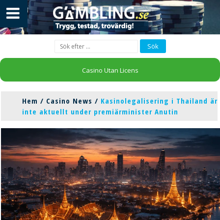
Casino Utan Licens
Hem
/
Casino News
/
Kasinolegalisering i Thailand är
inte aktuellt under premiärminister Anutin