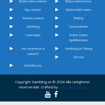
Bästa online casinon
Bästa casino bonus
Nya casinon
Bästa mobil casino
Svenska casinon
Betting
Gambling
Casinonyheter
Casinospel
Online Casino
Speltillverkare
Hur recenserar vi
Gambling.se Tidning
casinon?
Om oss
Kontakta oss
Copyright Gambling.se © 2026 Alla rättigheter
reserverade. Crafted by
Sofia Web Works