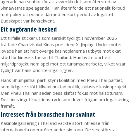
agerade han snabbt för att avveckla det som återstod av
Shinawatras spelagenda. Han återinförde ett nationellt förbud
mot poker och vände därmed en kort period av legalitet.
Budskapet var konsekvent.
Ett avgörande besked
Ett tillfälle sticker ut som särskilt tydligt. I november 2025
träffade Charnvirakul Kinas president Xi Jinping. Under mötet
lovade han att helt överge kasinoplanerna i utbyte mot ökat
stöd för kinesisk turism till Thailand. Han bytte bort ett
miljardprojekt inom spel mot ett turismsamarbete, vilket visar
tydligt var hans prioriteringar ligger.
Hans Bhumjaithai-parti styr i koalition med Pheu Thai-partiet,
som tidigare stött tillväxtinriktad politik, inklusive kasinoprojekt.
Men Pheu Thai har sedan dess skiftat fokus mot hälsoturism.
Det finns inget koalitionstryck som driver frågan om legalisering
framåt.
Intresset från branschen har svalnat
Kasinolegalisering i Thailand väckte stort intresse från
internationella operatörer under sin topp. De sex största