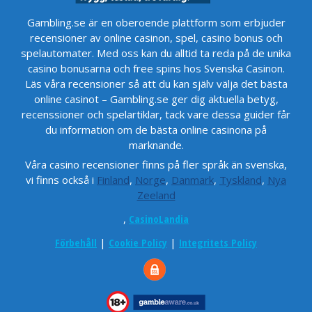
Gambling.se är en oberoende plattform som erbjuder
recensioner av online casinon, spel, casino bonus och
spelautomater. Med oss kan du alltid ta reda på de unika
casino bonusarna och free spins hos Svenska Casinon.
Läs våra recensioner så att du kan själv välja det bästa
online casinot – Gambling.se ger dig aktuella betyg,
recenssioner och spelartiklar, tack vare dessa guider får
du information om de bästa online casinona på
marknande.
Våra casino recensioner finns på fler språk än svenska,
vi finns också i
Finland
,
Norge
,
Danmark
,
Tyskland
,
Nya
Zeeland
,
CasinoLandia
Förbehåll
|
Cookie Policy
|
Integritets Policy