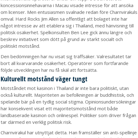
koncessionsinnehavarna i Macau visade intresse för att ansöka
om licenser. Men entusiasmen svalnade redan före Charnvirakuls
omval. Hard Rocks Jim Allen sa offentligt att bolaget inte har
något intresse av att etablera sig i Thailand, med hänvisning till
politisk osäkerhet. Spelkonsulten Ben Lee gick ännu längre och
beskrev initiativet som dött på grund av starkt socialt och
politiskt motstånd.
Den bedömningen har nu visat sig träffsäker. Valresultatet tar
bort all kvarvarande osäkerhet. Operatörer som fortfarande
följde utvecklingen har nu få skäl att fortsätta.
Kulturellt motstånd väger tungt
Motståndet mot kasinon i Thailand är inte bara politiskt, utan
också kulturellt. Majoriteten av befolkningen är buddhistisk, och
spelande bär på en tydlig social stigma. Opinionsundersökningar
har konsekvent visat ett majoritetsmotstånd mot både
landbaserade kasinon och onlinespel. Politiker som driver frågan
tar därmed en verklig politisk risk.
Charnvirakul har utnyttjat detta. Han framställer sin anti-spellinje