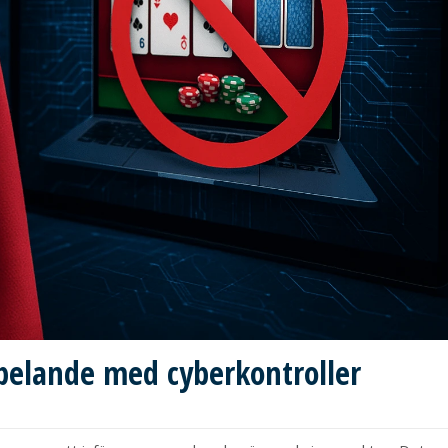
 spelande med cyberkontroller