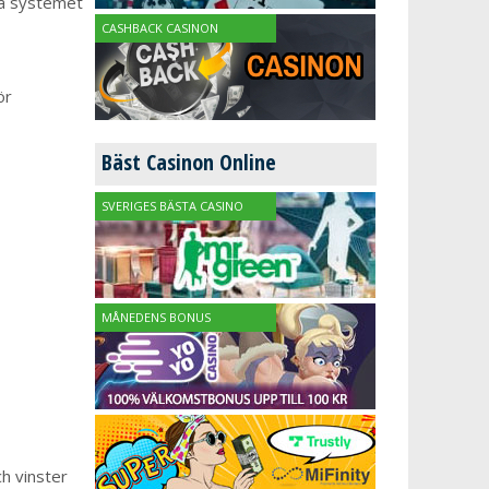
ya systemet
CASHBACK CASINON
ör
Bäst Casinon Online
SVERIGES BÄSTA CASINO
MÅNEDENS BONUS
ch vinster