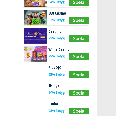
Spela!
94% Betyg
888 Casino
Spela!
93% Betyg
Casumo
Spela!
93% Betyg
Will's Casino
Spela!
99% Betyg
PlayOJO
Spela!
93% Betyg
4Kings
Spela!
94% Betyg
Gudar
Spela!
93% Betyg