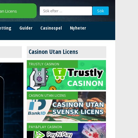
an Licens
etting
Guider
Casinospel
Nyheter
ska
ll Live Casino
inolicensiering
om ett Live Casino
ukvaruutvecklare
sinospel
ler Casinospel
 Live Casinospel
r Casinon
Sport Betting
Live Betting
Live Odds
Bookmakers
Betting Tips
Casinolicenser
Casino Betalningsmetoder
Gambling Böcker
Blackjack Spelguide
Roulette Spelguide
Poker Spelguide
Baccarat Spelguide
Craps Spelguide
Spelberoende
Ansvarsfullt Spel från Casinon
Gambling
Gambling runt om i världen
De Bästa Spelautomaterna Online 2017
Casino Speltillverkare
Gambling.se Tidning!
Artiklar, Analys och Intressant 
Gambling Psykologi
Spelreglering
Casinon Utan Licens
TRUSTLY CASINON
eSports Betting
Det Bästa Nya Slotsen från 2019
Gambling Academy
CASINON UTAN LICENS
PAY&PLAY CASINON