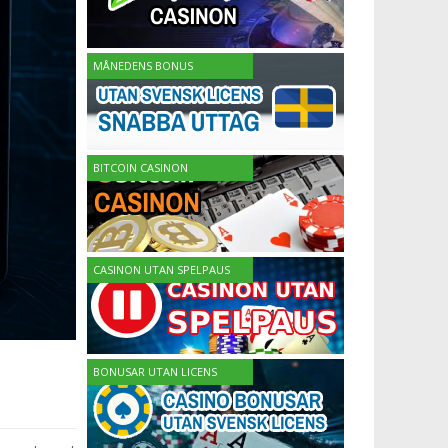
MÅNEDENS BONUS
BITCOIN CASINON
CASINON UTAN SPELPAUS
BONUSAR UTAN LICENS