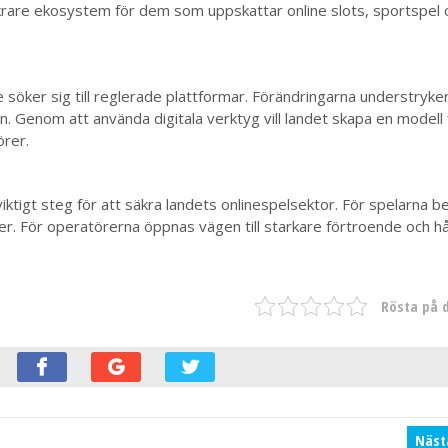
krare ekosystem för dem som uppskattar online slots, sportspel 
 söker sig till reglerade plattformar. Förändringarna understryke
. Genom att använda digitala verktyg vill landet skapa en modell 
örer.
iktigt steg för att säkra landets onlinespelsektor. För spelarna 
er. För operatörerna öppnas vägen till starkare förtroende och hå
Rösta på 
Näst