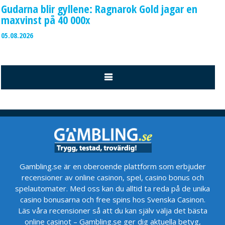
Gudarna blir gyllene: Ragnarok Gold jagar en
maxvinst på 40 000x
05.08.2026
Gambling.se är en oberoende plattform som erbjuder
recensioner av online casinon, spel, casino bonus och
spelautomater. Med oss kan du alltid ta reda på de unika
casino bonusarna och free spins hos Svenska Casinon.
Läs våra recensioner så att du kan själv välja det bästa
online casinot – Gambling.se ger dig aktuella betyg,