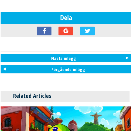
Dela
Nästa inlägg
Förgående inlägg
Related Articles