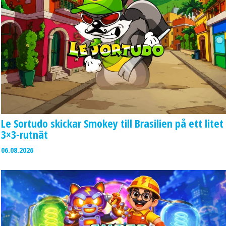
Le Sortudo skickar Smokey till Brasilien på ett litet
3×3-rutnät
06.08.2026