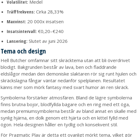
Volatilitet:
Medel
Träfffrekvens:
Cirka 28,33%
Maxvinst:
20 000x insatsen
Insatsintervall:
€0,20–€240
Lansering:
Slutet av juni 2026
Tema och design
Hell Butcher omfamnar sitt skräcktema utan att bli överdrivet
blodigt. Bakgrunden består av lava, ben och fladdrande
eldslågor medan den demoniske slaktaren rör sig runt hjulen och
skräckslagna fångar väntar nedanför spelplanen. Resultatet
känns mer som mörk fantasy med svart humor än ren skräck.
Symbolerna förstärker atmosfären. Bland de lägre symbolerna
finns brutna bojor, blodfyllda bägare och en ring med ett öga,
medan premiumsymbolerna består av bland annat en skalle med
synlig hjärna, en dolk genom ett hjärta och en kittel fylld med
ögon. Hela designen håller en tydlig och konsekvent stil.
För Pragmatic Play är detta ett ovanligt mörkt tema, vilket gör