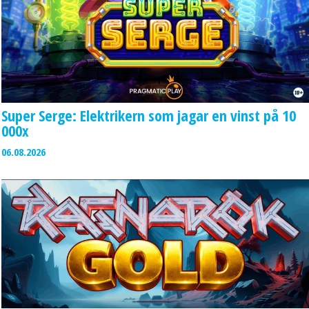
Super Serge: Elektrikern som jagar en vinst på 10
000x
06.08.2026