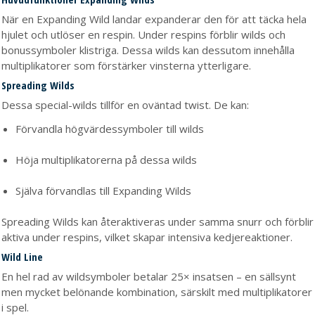
När en Expanding Wild landar expanderar den för att täcka hela
hjulet och utlöser en respin. Under respins förblir wilds och
bonussymboler klistriga. Dessa wilds kan dessutom innehålla
multiplikatorer som förstärker vinsterna ytterligare.
Spreading Wilds
Dessa special-wilds tillför en oväntad twist. De kan:
Förvandla högvärdessymboler till wilds
Höja multiplikatorerna på dessa wilds
Själva förvandlas till Expanding Wilds
Spreading Wilds kan återaktiveras under samma snurr och förblir
aktiva under respins, vilket skapar intensiva kedjereaktioner.
Wild Line
En hel rad av wildsymboler betalar 25× insatsen – en sällsynt
men mycket belönande kombination, särskilt med multiplikatorer
i spel.