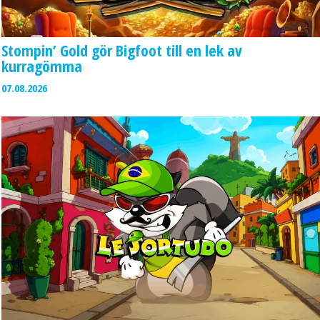
Stompin’ Gold gör Bigfoot till en lek av
kurragömma
07.08.2026