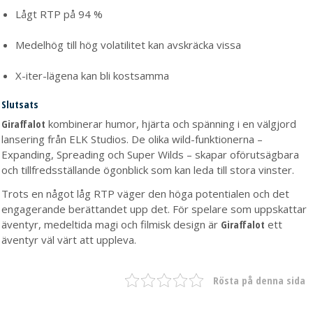
Lågt RTP på 94 %
Medelhög till hög volatilitet kan avskräcka vissa
X-iter-lägena kan bli kostsamma
Slutsats
Giraffalot
kombinerar humor, hjärta och spänning i en välgjord
lansering från ELK Studios. De olika wild-funktionerna –
Expanding, Spreading och Super Wilds – skapar oförutsägbara
och tillfredsställande ögonblick som kan leda till stora vinster.
Trots en något låg RTP väger den höga potentialen och det
engagerande berättandet upp det. För spelare som uppskattar
äventyr, medeltida magi och filmisk design är
Giraffalot
ett
äventyr väl värt att uppleva.
Rösta på denna sida