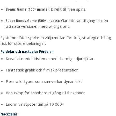
Bonus Game (100× insats):
Direkt till free spins.
Super Bonus Game (500× insats):
Garanterad tillgång till den
ultimata versionen med wild-garanti.
Systemet låter spelaren välja mellan försiktig strategi och hög
risk för större belöningar.
Fördelar och nackdelar
Fördelar
Kreativt medeltidstema med charmiga djurhjältar
Fantastisk grafik och filmisk presentation
Flera wild-typer som samverkar dynamiskt
Bonusköp för snabbare tillgång till funktioner
Enorm vinstpotential på 10 000×
Nackdelar