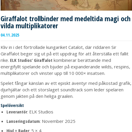
Giraffalot trollbinder med medeltida magi och
vilda multiplikatorer
04.11.2025
Kliv in i det förtrollade kungariket Catalot, där riddaren Sir
Giraffalot beger sig ut på ett uppdrag för att återställa ett fallit
rike.
ELK Studios’ Giraffalot
kombinerar berättande med
energifyllt spelande och bjuder på expanderande wilds, respins,
multiplikatorer och vinster upp till 10 000× insatsen.
Spelet fångar känslan av ett episkt äventyr med påkostad grafik,
djurhjältar och ett storslaget soundtrack som leder spelaren
genom jakten på den heliga graalen.
Spelöversikt
Leverantör
: ELK Studios
Lanseringsdatum
: November 2025
Hjul × Rader
: 5 × 4