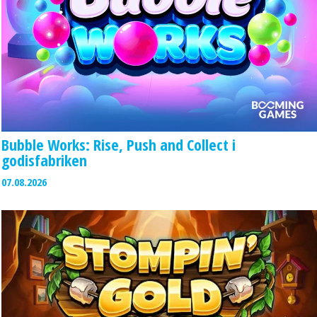
Bubble Works: Rise, Push and Collect i
godisfabriken
07.08.2026