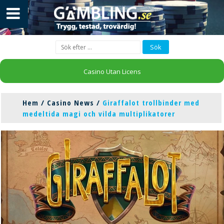
Casino Utan Licens
Hem
/
Casino News
/
Giraffalot trollbinder med
medeltida magi och vilda multiplikatorer