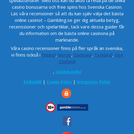
spelautomater. Med oss kan du alltid ta reda på de unika
casino bonusarna och free spins hos Svenska Casinon.
Läs våra recensioner så att du kan själv välja det bästa
online casinot – Gambling.se ger dig aktuella betyg,
recenssioner och spelartiklar, tack vare dessa guider får
du information om de bästa online casinona på
marknande.
Våra casino recensioner finns på fler språk än svenska,
vi finns också i
Finland
,
Norge
,
Danmark
,
Tyskland
,
Nya
Zeeland
,
CasinoLandia
Förbehåll
|
Cookie Policy
|
Integritets Policy