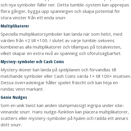
och nya symboler faller ner. Detta tumble-system kan upprepas
flera gånger, bygga upp spänningen och skapa potential för
stora vinster från ett enda snurr.
Multiplikatorer
Speciella multiplikatorsymboler kan landa när som helst, med
värden från ×2 till ×100. I slutet av varje tumble-sekvens
kombineras alla multiplikatorer och tillämpas på totalvinsten,
vilket skapar en extra nivå av spänning och oförutsägbarhet.
Mystery-symboler och Cash Coins
Mystery-ikoner kan landa på spelplanen och förvandlas till
matchande symboler eller Cash Coins värda 1× till 100× insatsen.
Dessa överraskningar håller spelet fräscht och kan höja en
rundas vinst markant.
Genie Nudges
Som en unik twist kan anden slumpmässigt ingripa under icke-
vinnande snurr. Hans nudge-funktion kan placera multiplikatorer,
scatters eller mystery-symboler på hjulen och rädda ett annars
dött snurr.