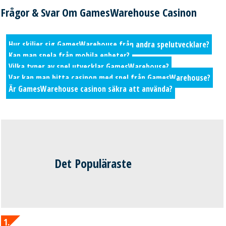
Frågor & Svar Om GamesWarehouse Casinon
Hur skiljer sig GamesWarehouse från andra spelutvecklare?
Kan man spela från mobila enheter?
Vilka typer av spel utvecklar GamesWarehouse?
Var kan man hitta casinon med spel från GamesWarehouse?
Är GamesWarehouse casinon säkra att använda?
Det Populäraste
1.