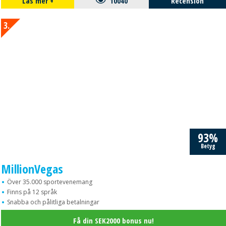
Läs mer
+
10040
Recension
3.
93%
Betyg
MillionVegas
Över 35.000 sportevenemang
Finns på 12 språk
Snabba och pålitliga betalningar
Få din SEK2000 bonus nu!