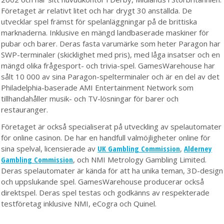
Företaget är relativt litet och har drygt 30 anställda. De
utvecklar spel främst för spelanläggningar på de brittiska
marknaderna. Inklusive en mängd landbaserade maskiner för
pubar och barer. Deras fasta varumärke som heter Paragon har
SWP-terminaler (skicklighet med pris), med låga insatser och en
mängd olika frågesport- och trivia-spel. GamesWarehouse har
sålt 10 000 av sina Paragon-spelterminaler och är en del av det
Philadelphia-baserade AMI Entertainment Network som
tillhandahåller musik- och TV-lösningar för barer och
restauranger.
Företaget är också specialiserat på utveckling av spelautomater
för online casinon. De har en handfull valmöjligheter online för
sina spelval, licensierade av
UK Gambling Commission
,
Alderney
Gambling Commission
, och NMI Metrology Gambling Limited.
Deras spelautomater är kända för att ha unika teman, 3D-design
och uppslukande spel. GamesWarehouse producerar också
direktspel. Deras spel testas och godkänns av respekterade
testföretag inklusive NMI, eCogra och Quinel.