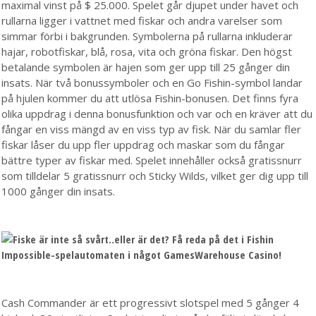
maximal vinst på $ 25.000. Spelet går djupet under havet och
rullarna ligger i vattnet med fiskar och andra varelser som
simmar förbi i bakgrunden. Symbolerna på rullarna inkluderar
hajar, robotfiskar, blå, rosa, vita och gröna fiskar. Den högst
betalande symbolen är hajen som ger upp till 25 gånger din
insats. När två bonussymboler och en Go Fishin-symbol landar
på hjulen kommer du att utlösa Fishin-bonusen. Det finns fyra
olika uppdrag i denna bonusfunktion och var och en kräver att du
fångar en viss mängd av en viss typ av fisk. När du samlar fler
fiskar låser du upp fler uppdrag och maskar som du fångar
bättre typer av fiskar med. Spelet innehåller också gratissnurr
som tilldelar 5 gratissnurr och Sticky Wilds, vilket ger dig upp till
1000 gånger din insats.
Cash Commander är ett progressivt slotspel med 5 gånger 4