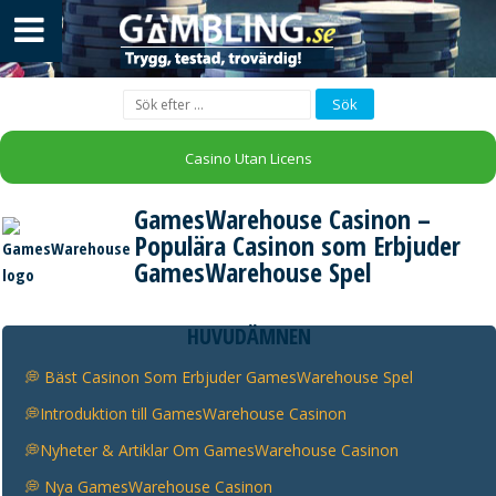
Casino Utan Licens
GamesWarehouse Casinon –
Populära Casinon som Erbjuder
GamesWarehouse Spel
HUVUDÄMNEN
Bäst Casinon Som Erbjuder GamesWarehouse Spel
Introduktion till GamesWarehouse Casinon
Nyheter & Artiklar Om GamesWarehouse Casinon
Nya GamesWarehouse Casinon