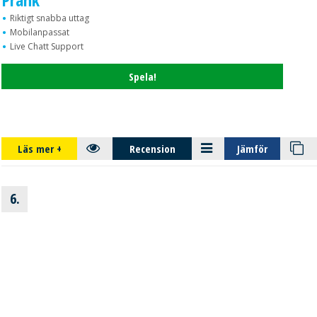
Riktigt snabba uttag
Mobilanpassat
Live Chatt Support
Spela!
Läs mer
+
Recension
Jämför
6.