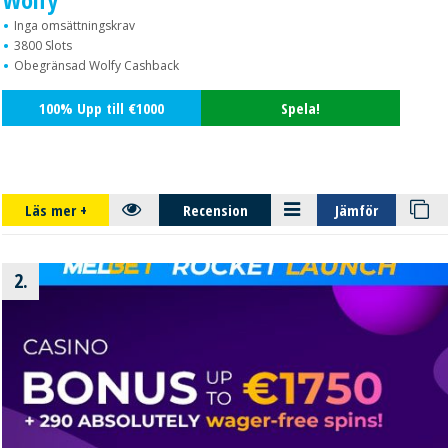
Inga omsättningskrav
3800 Slots
Obegränsad Wolfy Cashback
100% Upp till €1000
Spela!
Läs mer
+
Recension
Jämför
2.