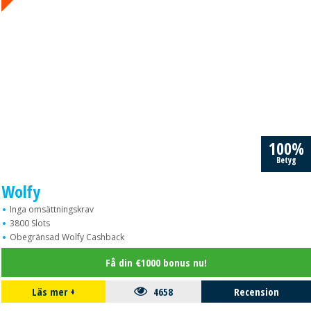
100%
Betyg
Wolfy
Inga omsättningskrav
3800 Slots
Obegränsad Wolfy Cashback
Få din €1000 bonus nu!
Läs mer
+
4658
Recension