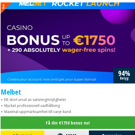
2.
94%
Betyg
Melbet
Ett stort urval av satsningmöjligheter
Mycket professionell vadhållning
Maximal uppmärksamhet till varje kund
Få din €1750 bonus nu!