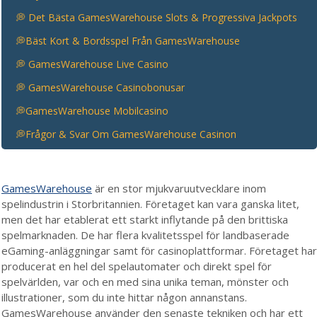
Det Bästa GamesWarehouse Slots & Progressiva Jackpots
Bäst Kort & Bordsspel Från GamesWarehouse
GamesWarehouse Live Casino
GamesWarehouse Casinobonusar
GamesWarehouse Mobilcasino
Frågor & Svar Om GamesWarehouse Casinon
GamesWarehouse
är en stor mjukvaruutvecklare inom
spelindustrin i Storbritannien. Företaget kan vara ganska litet,
men det har etablerat ett starkt inflytande på den brittiska
spelmarknaden. De har flera kvalitetsspel för landbaserade
eGaming-anläggningar samt för casinoplattformar. Företaget har
producerat en hel del spelautomater och direkt spel för
spelvärlden, var och en med sina unika teman, mönster och
illustrationer, som du inte hittar någon annanstans.
GamesWarehouse använder den senaste tekniken och har ett