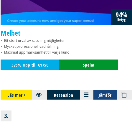
94%
Betyg
Melbet
Ett stort urval av satsningmöjligheter
Mycket professionell vadhållning
Maximal uppmärksamhet till varje kund
575% Upp till €1750
Spela!
Läs mer
+
Recension
Jämför
3.