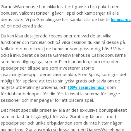
GamesWarehouse har inkluderat ett ganska bra paket med
bonusar, välkomstpriser, gåvor i spel och kampanjer till alla
deras slots. Vi på Gambling.se har samlat alla de bästa
bonusarna
på en dedikerad sida.
Du kan läsa detaljerade recensioner om vad de är, vilka
funktioner och fördelar och på vilka casinon du kan få dessa på.
Kolla in det nu och välj de bonusar som passar dig bäst! Vi har
också inkluderat de bästa GamesWarehouse Casinobonusarna
som finns tillgängliga, som VIP-erbjudanden, som erbjuder
specialpriser till spelare som investerar större
insättningsbelopp i deras casinosaldo; Free Spins, som gör det
möjligt för spelare att testa sin lycka gratis och tävla om de
högsta utbetalningspriserna; och
100% casinobonusar
som
fördubblar beloppet för din första insatta summa för längre
sessioner och mer pengar för att placera spel.
Det mest speciella priset av alla är det exklusiva bonuspaketet
som endast är tillgängligt för våra Gambling-läsare – med
specialpriser och unika erbjudanden som du inte hittar någon
annanstans. Gör anspråk på dessa nu med GamesWarehouse