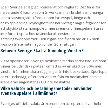
Spel i Sverige är lagligt, licensierat och reglerat. Det finns för
närvarande 6 kasinon som är verksamma i landet samt många
andra satsningsplattformar som lotterispel, bingo och
hästkapplöpning. Myndigheterna har vidtagit några åtgärder för
att skydda statsmonopolet, men svenska onlinespelare åtalas
inte för att spela hos utländska olicensierade
satsningswebbplatser. Den legala spelåldern här är 18 men
kasinon tillåter inte någon under 20 år att gå in.
Behöver Sverige Skatta Gambling Vinster?
Vissa spelvinster i Sverige beskattas medan andra inte. De som
vinner på utländska platser omfattas av en skatt på 30% men
vinster från inhemska anläggningar är inte beskattade. Sportspel
är ett undantag, eftersom vinster från en bookmaker som är
licensierad någonstans i EU inte beskattas.
Vilka valutor och betalningsmetoder använder
svenska spelare i allmänhet?
Sveriges officiella valuta är kronan som accepteras över hela