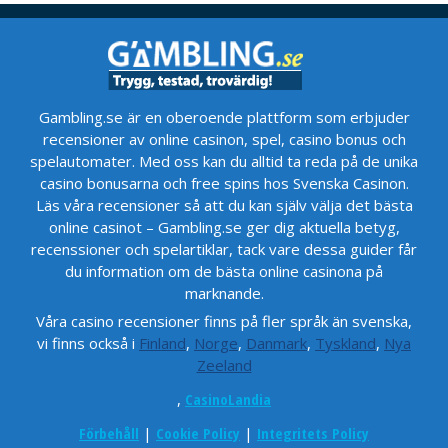
Gambling.se är en oberoende plattform som erbjuder
recensioner av online casinon, spel, casino bonus och
spelautomater. Med oss kan du alltid ta reda på de unika
casino bonusarna och free spins hos Svenska Casinon.
Läs våra recensioner så att du kan själv välja det bästa
online casinot – Gambling.se ger dig aktuella betyg,
recenssioner och spelartiklar, tack vare dessa guider får
du information om de bästa online casinona på
marknande.
Våra casino recensioner finns på fler språk än svenska,
vi finns också i
Finland
,
Norge
,
Danmark
,
Tyskland
,
Nya
Zeeland
,
CasinoLandia
Förbehåll
|
Cookie Policy
|
Integritets Policy