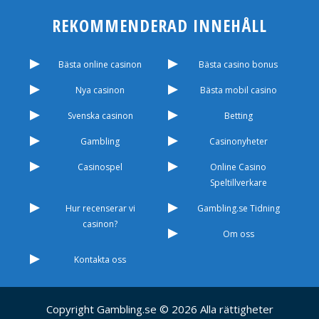
REKOMMENDERAD INNEHÅLL
Bästa online casinon
Bästa casino bonus
Nya casinon
Bästa mobil casino
Svenska casinon
Betting
Gambling
Casinonyheter
Casinospel
Online Casino
Speltillverkare
Hur recenserar vi
Gambling.se Tidning
casinon?
Om oss
Kontakta oss
Copyright Gambling.se © 2026 Alla rättigheter