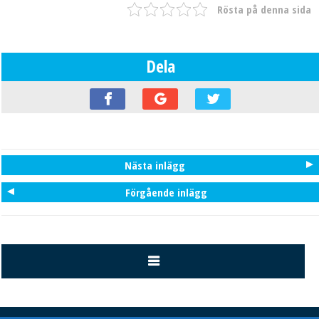
Rösta på denna sida
Dela
Nästa inlägg
Förgående inlägg