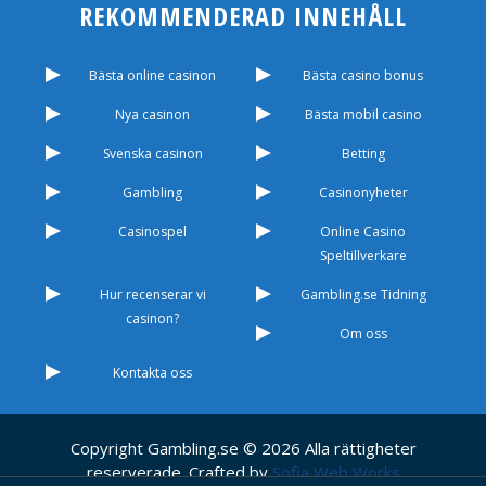
REKOMMENDERAD INNEHÅLL
Bästa online casinon
Bästa casino bonus
Nya casinon
Bästa mobil casino
Svenska casinon
Betting
Gambling
Casinonyheter
Casinospel
Online Casino
Speltillverkare
Hur recenserar vi
Gambling.se Tidning
casinon?
Om oss
Kontakta oss
Copyright Gambling.se © 2026 Alla rättigheter
reserverade. Crafted by
Sofia Web Works