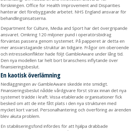
forskningen. Office for Health Improvement and Disparities
hanterar det förebyggande arbetet. NHS England ansvarar för
behandlingsinsatserna.
Department for Culture, Media and Sport har det övergripande
ansvaret. Omkring 120 miljoner pund i operatörsbidrag
förväntas passera genom systemet. På papperet är detta en
mer ansvarstagande struktur än tidigare. Frågor om oberoende
och intressekonflikter hade följt GambleAware under lång tid.
Den nya modellen tar helt bort branschens inflytande över
finansieringsbeslut.
En kaotisk överlämning
Nedläggningen av GambleAware skedde inte smidigt.
Finansieringsbeslut nådde vårdgivare först strax innan det nya
systemet trädde i kraft. Vissa etablerade organisationer fick
besked om att de inte fått plats i den nya strukturen med
mycket kort varsel. Personalhantering och överföring av ärenden
blev akuta problem.
En stabiliseringsfond infördes för att hjälpa drabbade