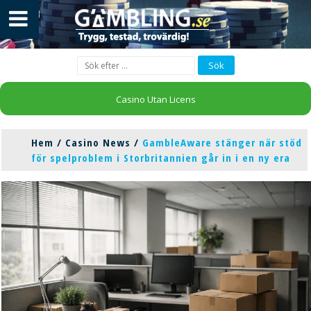
Casino Utan Licens
Hem
/
Casino News
/
GambleAware stänger när stöd
för spelproblem i Storbritannien går in i en ny era