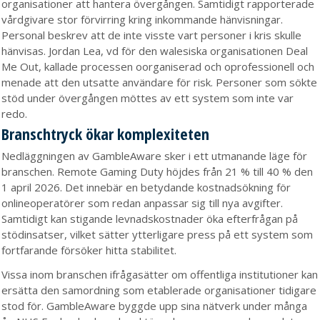
organisationer att hantera övergången. Samtidigt rapporterade
vårdgivare stor förvirring kring inkommande hänvisningar.
Personal beskrev att de inte visste vart personer i kris skulle
hänvisas. Jordan Lea, vd för den walesiska organisationen Deal
Me Out, kallade processen oorganiserad och oprofessionell och
menade att den utsatte användare för risk. Personer som sökte
stöd under övergången möttes av ett system som inte var
redo.
Branschtryck ökar komplexiteten
Nedläggningen av GambleAware sker i ett utmanande läge för
branschen. Remote Gaming Duty höjdes från 21 % till 40 % den
1 april 2026. Det innebär en betydande kostnadsökning för
onlineoperatörer som redan anpassar sig till nya avgifter.
Samtidigt kan stigande levnadskostnader öka efterfrågan på
stödinsatser, vilket sätter ytterligare press på ett system som
fortfarande försöker hitta stabilitet.
Vissa inom branschen ifrågasätter om offentliga institutioner kan
ersätta den samordning som etablerade organisationer tidigare
stod för. GambleAware byggde upp sina nätverk under många