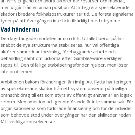
år. NHS England och andra aktörer har resurser och mandat,
men utgår från en annan position. Att integrera spelrelaterade
skador i bredare folkhälsostrukturer tar tid. De första signalerna
tyder på att övergången inte fick tillräckligt med utrymme.
Vad händer nu
Den lagstadgade modellen är nu i drift. Utfallet beror på hur
snabbt de nya strukturerna stabiliseras, hur väl offentliga
aktörer samordnar forskning, förebyggande arbete och
behandling samt om luckorna efter GambleAware verkligen
täpps till. Den tillfälliga stabiliseringsfonden hjälper, men löser
inte problemen.
Ambitionen bakom förändringen är rimlig. Att flytta hanteringen
av spelrelaterade skador från ett system baserat på frivilliga
branschbidrag till ett som styrs av offentligt ansvar är en logisk
reform. Men ambition och genomförande är inte samma sak. För
organisationerna som förlorade finansiering och för de individer
som behövde stöd under övergången har den skillnaden redan
fått verkliga konsekvenser.