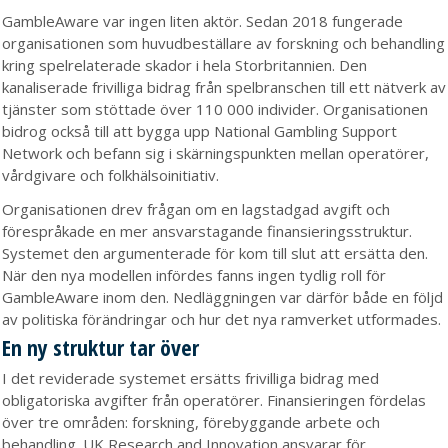
GambleAware var ingen liten aktör. Sedan 2018 fungerade
organisationen som huvudbeställare av forskning och behandling
kring spelrelaterade skador i hela Storbritannien. Den
kanaliserade frivilliga bidrag från spelbranschen till ett nätverk av
tjänster som stöttade över 110 000 individer. Organisationen
bidrog också till att bygga upp National Gambling Support
Network och befann sig i skärningspunkten mellan operatörer,
vårdgivare och folkhälsoinitiativ.
Organisationen drev frågan om en lagstadgad avgift och
förespråkade en mer ansvarstagande finansieringsstruktur.
Systemet den argumenterade för kom till slut att ersätta den.
När den nya modellen infördes fanns ingen tydlig roll för
GambleAware inom den. Nedläggningen var därför både en följd
av politiska förändringar och hur det nya ramverket utformades.
En ny struktur tar över
I det reviderade systemet ersätts frivilliga bidrag med
obligatoriska avgifter från operatörer. Finansieringen fördelas
över tre områden: forskning, förebyggande arbete och
behandling. UK Research and Innovation ansvarar för