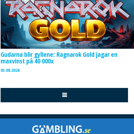
Gudarna blir gyllene: Ragnarok Gold jagar en
maxvinst på 40 000x
05.08.2026