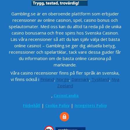
Gambling.se är en oberoende plattform som erbjuder
recensioner av online casinon, spel, casino bonus och
spelautomater. Med oss kan du alltid ta reda på de unika
casino bonusarna och free spins hos Svenska Casinon.
Läs våra recensioner så att du kan själv välja det bästa
online casinot – Gambling.se ger dig aktuella betyg,
recenssioner och spelartiklar, tack vare dessa guider får
du information om de bästa online casinona på
marknande.
Våra casino recensioner finns på fler språk än svenska,
vi finns också i
Finland
,
Norge
,
Danmark
,
Tyskland
,
Nya
Zeeland
,
CasinoLandia
Förbehåll
|
Cookie Policy
|
Integritets Policy