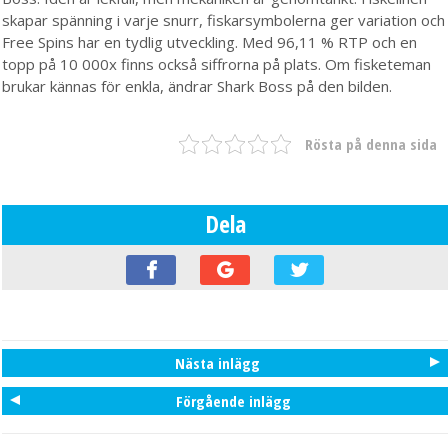
skapar spänning i varje snurr, fiskarsymbolerna ger variation och
Free Spins har en tydlig utveckling. Med 96,11 % RTP och en
topp på 10 000x finns också siffrorna på plats. Om fisketeman
brukar kännas för enkla, ändrar Shark Boss på den bilden.
Rösta på denna sida
Dela
Nästa inlägg
Förgående inlägg