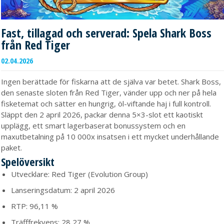
Fast, tillagad och serverad: Spela Shark Boss
från Red Tiger
02.04.2026
Ingen berättade för fiskarna att de själva var betet. Shark Boss,
den senaste sloten från Red Tiger, vänder upp och ner på hela
fisketemat och sätter en hungrig, öl-viftande haj i full kontroll.
Släppt den 2 april 2026, packar denna 5×3-slot ett kaotiskt
upplägg, ett smart lagerbaserat bonussystem och en
maxutbetalning på 10 000x insatsen i ett mycket underhållande
paket.
Spelöversikt
Utvecklare: Red Tiger (Evolution Group)
Lanseringsdatum: 2 april 2026
RTP: 96,11 %
Träfffrekvens: 28,27 %