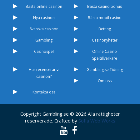
Bästa online casinon
Bästa casino bonus
Nya casinon
Bästa mobil casino
Svenska casinon
Betting
Gambling
Casinonyheter
Casinospel
Online Casino
Speltillverkare
Hur recenserar vi
Gambling.se Tidning
casinon?
Om oss
Kontakta oss
Copyright Gambling.se © 2026 Alla rättigheter
reserverade. Crafted by
Sofia Web Works