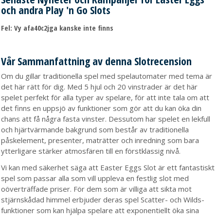
och andra Play 'n Go Slots
Fel: Vy
afa40c2jga
kanske inte finns
Vår Sammanfattning av denna Slotrecension
Om du gillar traditionella spel med spelautomater med tema är
det här rätt för dig. Med 5 hjul och 20 vinstrader är det här
spelet perfekt för alla typer av spelare, för att inte tala om att
det finns en uppsjö av funktioner som gör att du kan öka din
chans att få några fasta vinster. Dessutom har spelet en lekfull
och hjärtvärmande bakgrund som består av traditionella
påskelement, presenter, maträtter och inredning som bara
ytterligare stärker atmosfären till en förstklassig nivå.
Vi kan med säkerhet säga att Easter Eggs Slot är ett fantastiskt
spel som passar alla som vill uppleva en festlig slot med
oöverträffade priser. För dem som är villiga att sikta mot
stjärnskådad himmel erbjuder deras spel Scatter- och Wilds-
funktioner som kan hjälpa spelare att exponentiellt öka sina