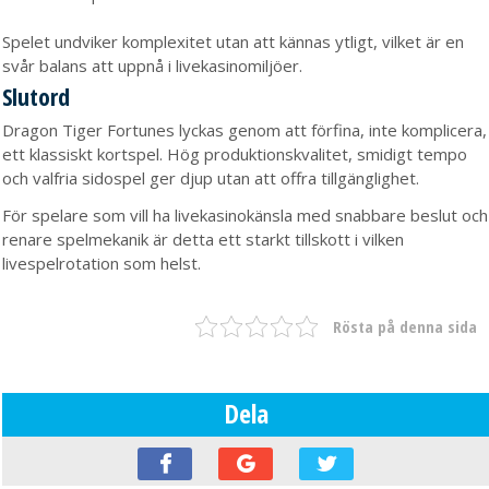
Spelet undviker komplexitet utan att kännas ytligt, vilket är en
svår balans att uppnå i livekasinomiljöer.
Slutord
Dragon Tiger Fortunes lyckas genom att förfina, inte komplicera,
ett klassiskt kortspel. Hög produktionskvalitet, smidigt tempo
och valfria sidospel ger djup utan att offra tillgänglighet.
För spelare som vill ha livekasinokänsla med snabbare beslut och
renare spelmekanik är detta ett starkt tillskott i vilken
livespelrotation som helst.
Rösta på denna sida
Dela