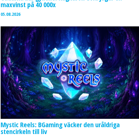
maxvinst på 40 000x
05.08.2026
Mystic Reels: BGaming väcker den uråldriga
stencirkeln till liv