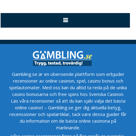
Gambling.se är en oberoende plattform som erbjuder
recensioner av online casinon, spel, casino bonus och
spelautomater. Med oss kan du alltid ta reda på de unika
casino bonusarna och free spins hos Svenska Casinon.
Läs våra recensioner så att du kan själv välja det bästa
online casinot – Gambling.se ger dig aktuella betyg,
recenssioner och spelartiklar, tack vare dessa guider får
du information om de bästa online casinona på
marknande.
Våra casino recensioner finns på fler språk än svenska,