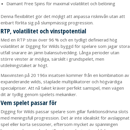
Diamant Free Spins för maximal volatilitet och belöning
Denna flexibilitet gör det möjligt att anpassa risknivån utan att
enbart förlita sig på slumpmässig progression.
RTP, volatilitet och vinstpotential
Med en RTP strax över 96 % och en tydligt definierad hög
volatilitet är Digging for Wilds byggd för spelare som jagar stora
utfall snarare än jämn balansutveckling. Långa perioder utan
större vinster är möjliga, särskilt i grundspelet, men
utdelningstaket är högt.
Maxvinsten på 20 196x insatsen kommer från en kombination av
expanderande wilds, staplade multiplikatorer och högvärdiga
specialpriser. Att nå taket kräver perfekt samspel, men vägen
dit är tydlig genom spelets mekaniker.
Vem spelet passar för
Digging for Wilds passar spelare som gillar funktionsdrivna slots
med meningsfull progression. Det är inte idealiskt för avslappnat
spel eller korta sessioner, eftersom mycket av spänningen