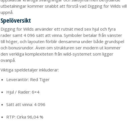
utbetalningar kommer snabbt att förstå vad Digging for Wilds vill
uppnå.
Spelöversikt
Digging for Wilds använder ett rutnät med sex hjul och fyra
rader samt 4 096 sätt att vinna. Symboler betalar från vänster
till höger, och layouten förblir densamma under både grundspel
och bonusrundor. Även om strukturen ser modern ut kommer
den verkliga komplexiteten från wild-systemet som ligger
ovanpå.
Viktiga speldetaljer inkluderar:
Leverantör: Red Tiger
Hjul / Rader: 6×4
Sätt att vinna: 4 096
RTP: Cirka 96,04 %