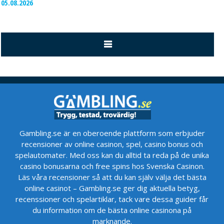
05.08.2026
Gambling.se är en oberoende plattform som erbjuder
recensioner av online casinon, spel, casino bonus och
spelautomater. Med oss kan du alltid ta reda på de unika
casino bonusarna och free spins hos Svenska Casinon.
Läs våra recensioner så att du kan själv välja det bästa
online casinot – Gambling.se ger dig aktuella betyg,
recenssioner och spelartiklar, tack vare dessa guider får
du information om de bästa online casinona på
marknande.