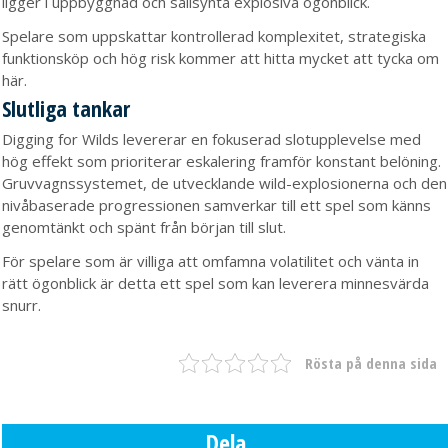
ligger i uppbyggnad och sällsynta explosiva ögonblick.
Spelare som uppskattar kontrollerad komplexitet, strategiska
funktionsköp och hög risk kommer att hitta mycket att tycka om
här.
Slutliga tankar
Digging for Wilds levererar en fokuserad slotupplevelse med
hög effekt som prioriterar eskalering framför konstant belöning.
Gruvvagnssystemet, de utvecklande wild-explosionerna och den
nivåbaserade progressionen samverkar till ett spel som känns
genomtänkt och spänt från början till slut.
För spelare som är villiga att omfamna volatilitet och vänta in
rätt ögonblick är detta ett spel som kan leverera minnesvärda
snurr.
Rösta på denna sida
Dela