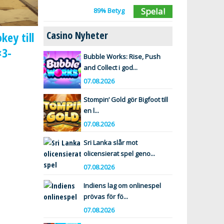
Spela!
89% Betyg
Casino Nyheter
key till
×3-
Bubble Works: Rise, Push
and Collect i god...
07.08.2026
Stompin’ Gold gör Bigfoot till
en l...
07.08.2026
Sri Lanka slår mot
olicensierat spel geno...
07.08.2026
Indiens lag om onlinespel
prövas för fö...
07.08.2026