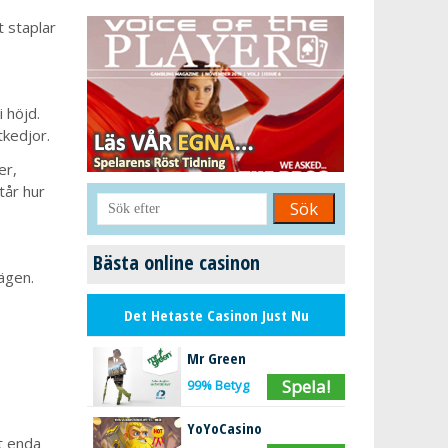
 staplar
i höjd.
tkedjor.
er,
tår hur
Bästa online casinon
lägen.
Det Hetaste Casinon Just Nu
Mr Green
Spela!
99% Betyg
YoYoCasino
t enda