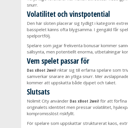
snurr.
Volatilitet och vinstpotential
Den här sloten placerar sig tydligt i kategorin extrem
basspelet känns ofta blygsamma. I gengäld får spela
spelportfölj.
Spelare som jagar frekventa bonusar kommer sanno
sällsynta, men potentiellt enorma, utbetalningar k
Vem spelet passar för
Das xBoot 2wei!
riktar sig till erfarna spelare som 
samverkar snarare än ytliga snurr. Mer avslappnad
kommer att uppskatta både djupet och taket.
Slutsats
Nolimit City använder
Das xBoot 2wei!
för att förfina
originalets identitet men pressar volatilitet, hjule
kompromisslöst riskfyllt.
För spelare som uppskattar strukturerat kaos, extrem