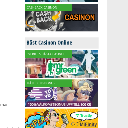
CASHBACK CASINON
Bäst Casinon Online
SVERIGES BÄSTA CASINO
MÅNEDENS BONUS
rmar