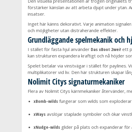
Den visuella presentationen är trogen originalets 
förstärker känslan av att arbeta djupt under ytan.
insatser.
Inget här känns dekorativt. Varje animation signalera
och möjligheter utan distraherande effekter.
Grundläggande spelmekanik och hj
I stället för fasta hjul använder
Das xBoot 2wei!
ett p
kan strukturen expandera kraftigt och nå höjder so
Spelet betalar via vinstvägar i stället för paylines.
multiplikatorer vid liv. Den här strukturen skapar lå
Nolimit Citys signaturmekaniker
Flera av Nolimit Citys kärnmekaniker återvänder, 
xBomb-wilds
fungerar som wilds som exploderar o
xWays
avslöjar staplade symboler och ökar vinstk
xNudge-wilds
glider på plats och expanderar för a