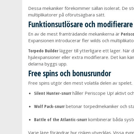
Dessa mekaniker förekommer sällan isolerat. De st
multiplikatorer på oförutsägbara sätt.
Funktionsutlösare och modifierare
En av de mest framträdande mekanikerna är
Perisc
Expansionen introducerar fler wilds och multiplikat
Torpedo Builder
lägger till ytterligare ett lager. Nä
hjulexpansioner eller extra modifierare. Det kan kä
delarna byggs upp.
Free spins och bonusrundor
Free spins utgör den mest volatila delen av spelet.
Silent Hunter-snurr
håller Periscope Up! aktivt och
Wolf Pack-snurr
betonar torpedmekaniker och sta
Battle of the Atlantic-snurr
kombinerar båda syste
Varje läge förändrar hur risken utvecklas. Vissa gy