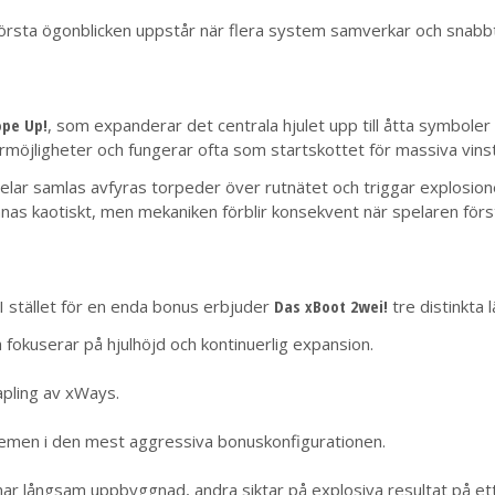
örsta ögonblicken uppstår när flera system samverkar och snabbt
ope Up!
, som expanderar det centrala hjulet upp till åtta symboler 
ormöjligheter och fungerar ofta som startskottet för massiva vins
r delar samlas avfyras torpeder över rutnätet och triggar explosion
nnas kaotiskt, men mekaniken förblir konsekvent när spelaren förs
 I stället för en enda bonus erbjuder
Das xBoot 2wei!
tre distinkta 
 fokuserar på hjulhöjd och kontinuerlig expansion.
pling av xWays.
men i den mest aggressiva bonuskonfigurationen.
nnar långsam uppbyggnad, andra siktar på explosiva resultat på et