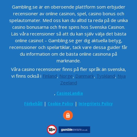
Gambling.se är en oberoende plattform som erbjuder
recensioner av online casinon, spel, casino bonus och
spelautomater. Med oss kan du alltid ta reda på de unika
casino bonusarna och free spins hos Svenska Casinon.
Läs våra recensioner så att du kan själv välja det bästa
online casinot – Gambling.se ger dig aktuella betyg,
recenssioner och spelartiklar, tack vare dessa guider får
du information om de bästa online casinona på
marknande.
Våra casino recensioner finns på fler språk än svenska,
vi finns också i
Finland
,
Norge
,
Danmark
,
Tyskland
,
Nya
Zeeland
,
CasinoLandia
Förbehåll
|
Cookie Policy
|
Integritets Policy