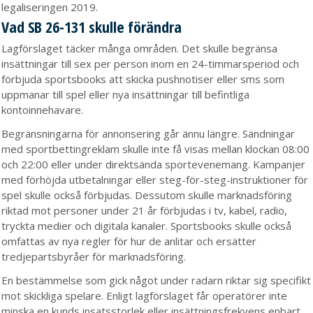
legaliseringen 2019.
Vad SB 26-131 skulle förändra
Lagförslaget täcker många områden. Det skulle begränsa
insättningar till sex per person inom en 24-timmarsperiod och
förbjuda sportsbooks att skicka pushnotiser eller sms som
uppmanar till spel eller nya insättningar till befintliga
kontoinnehavare.
Begränsningarna för annonsering går ännu längre. Sändningar
med sportbettingreklam skulle inte få visas mellan klockan 08:00
och 22:00 eller under direktsända sportevenemang. Kampanjer
med förhöjda utbetalningar eller steg-för-steg-instruktioner för
spel skulle också förbjudas. Dessutom skulle marknadsföring
riktad mot personer under 21 år förbjudas i tv, kabel, radio,
tryckta medier och digitala kanaler. Sportsbooks skulle också
omfattas av nya regler för hur de anlitar och ersätter
tredjepartsbyråer för marknadsföring.
En bestämmelse som gick något under radarn riktar sig specifikt
mot skickliga spelare. Enligt lagförslaget får operatörer inte
minska en kunds insatsstorlek eller insättningsfrekvens enbart