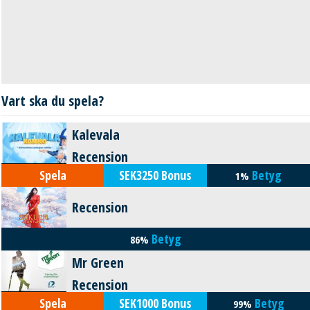
Vart ska du spela?
Kalevala
Recension
Spela
SEK3250 Bonus
Betyg
1%
Recension
Betyg
86%
Mr Green
Recension
Spela
SEK1000 Bonus
Betyg
99%