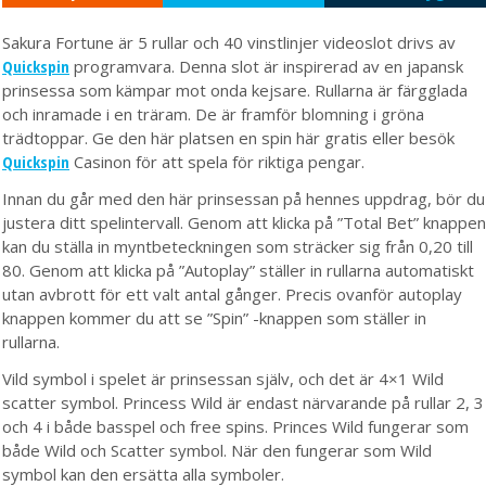
Sakura Fortune är 5 rullar och 40 vinstlinjer videoslot drivs av
Quickspin
programvara. Denna slot är inspirerad av en japansk
prinsessa som kämpar mot onda kejsare. Rullarna är färgglada
och inramade i en träram. De är framför blomning i gröna
trädtoppar. Ge den här platsen en spin här gratis eller besök
Quickspin
Casinon för att spela för riktiga pengar.
Innan du går med den här prinsessan på hennes uppdrag, bör du
justera ditt spelintervall. Genom att klicka på ”Total Bet” knappen
kan du ställa in myntbeteckningen som sträcker sig från 0,20 till
80. Genom att klicka på ”Autoplay” ställer in rullarna automatiskt
utan avbrott för ett valt antal gånger. Precis ovanför autoplay
knappen kommer du att se ”Spin” -knappen som ställer in
rullarna.
Vild symbol i spelet är prinsessan själv, och det är 4×1 Wild
scatter symbol. Princess Wild är endast närvarande på rullar 2, 3
och 4 i både basspel och free spins. Princes Wild fungerar som
både Wild och Scatter symbol. När den fungerar som Wild
symbol kan den ersätta alla symboler.