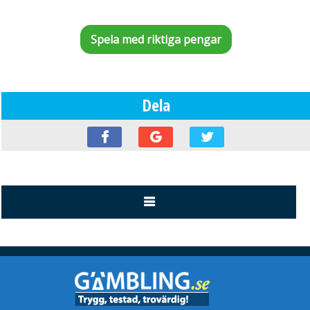
Spela med riktiga pengar
Dela