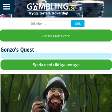
Casino Utan Licens
Gonzo’s Quest
Spela med riktiga pengar