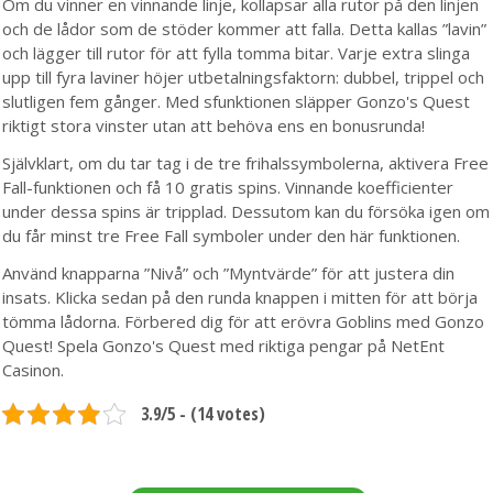
Om du vinner en vinnande linje, kollapsar alla rutor på den linjen
och de lådor som de stöder kommer att falla. Detta kallas ”lavin”
och lägger till rutor för att fylla tomma bitar. Varje extra slinga
upp till fyra laviner höjer utbetalningsfaktorn: dubbel, trippel och
slutligen fem gånger. Med sfunktionen släpper Gonzo's Quest
riktigt stora vinster utan att behöva ens en bonusrunda!
Självklart, om du tar tag i de tre frihalssymbolerna, aktivera Free
Fall-funktionen och få 10 gratis spins. Vinnande koefficienter
under dessa spins är tripplad. Dessutom kan du försöka igen om
du får minst tre Free Fall symboler under den här funktionen.
Använd knapparna ”Nivå” och ”Myntvärde” för att justera din
insats. Klicka sedan på den runda knappen i mitten för att börja
tömma lådorna. Förbered dig för att erövra Goblins med Gonzo
Quest! Spela Gonzo's Quest med riktiga pengar på NetEnt
Casinon.
3.9/5 - (14 votes)