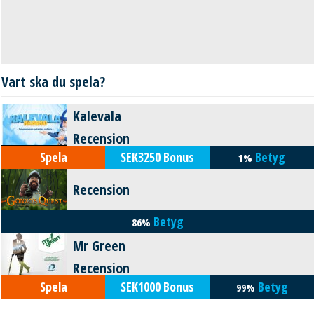
Vart ska du spela?
Kalevala
Recension
Spela
SEK3250 Bonus
Betyg
1%
Recension
Betyg
86%
Mr Green
Recension
Spela
SEK1000 Bonus
Betyg
99%