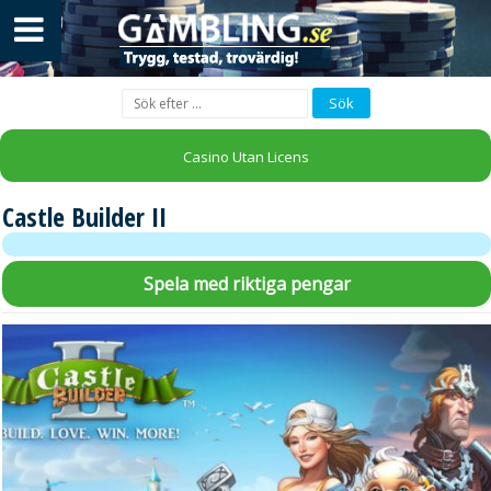
Casino Utan Licens
Castle Builder II
Spela med riktiga pengar