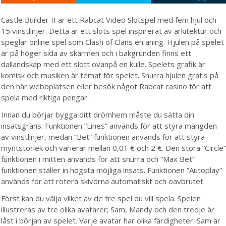
Castle Builder II är ett Rabcat Video Slotspel med fem hjul och
15 vinstlinjer. Detta är ett slots spel inspirerat av arkitektur och
speglar online spel som Clash of Clans en aning. Hjulen på spelet
är på höger sida av skärmen och i bakgrunden finns ett
dallandskap med ett slott ovanpå en kulle. Spelets grafik är
komisk och musiken är temat för spelet. Snurra hjulen gratis på
den här webbplatsen eller besök något Rabcat casino för att
spela med riktiga pengar.
Innan du börjar bygga ditt drömhem måste du sätta din
insatsgräns. Funktionen ”Lines” används för att styra mängden
av vinstlinjer, medan ”Bet” funktionen används för att styra
myntstorlek och varierar mellan 0,01 € och 2 €. Den stora ”Circle”
funktionen i mitten används för att snurra och ”Max Bet”
funktionen ställer in högsta möjliga insats. Funktionen ”Autoplay”
används för att rotera skivorna automatiskt och oavbrutet.
Först kan du välja vilket av de tre spel du vill spela. Spelen
illustreras av tre olika avatarer; Sam, Mandy och den tredje är
låst i början av spelet. Varje avatar har olika färdigheter. Sam är