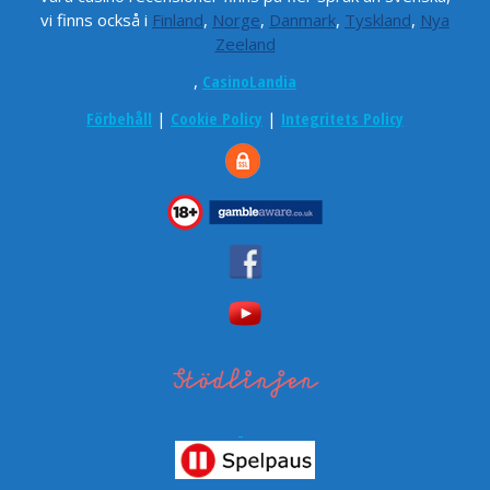
vi finns också i
Finland
,
Norge
,
Danmark
,
Tyskland
,
Nya
Zeeland
,
CasinoLandia
Förbehåll
|
Cookie Policy
|
Integritets Policy