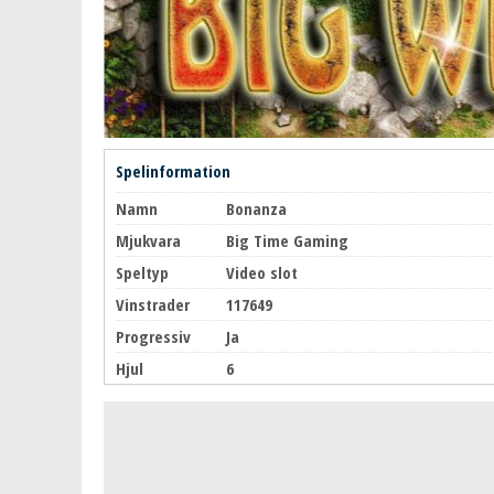
Spelinformation
Namn
Bonanza
Mjukvara
Big Time Gaming
Speltyp
Video slot
Vinstrader
117649
Progressiv
Ja
Hjul
6