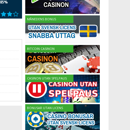
85%
MÅNEDENS BONUS
BITCOIN CASINON
CASINON UTAN SPELPAUS
BONUSAR UTAN LICENS