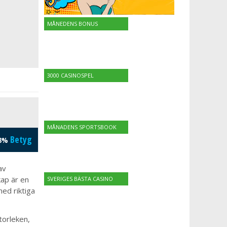
MÅNEDENS BONUS
3000 CASINOSPEL
MÅNADENS SPORTSBOOK
Betyg
3%
av
kap är en
SVERIGES BÄSTA CASINO
ed riktiga
torleken,