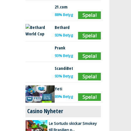
21.com
Spela!
88% Betyg
Bethard
Spela!
93% Betyg
Prank
Spela!
93% Betyg
ScandiBet
Spela!
93% Betyg
Yeti
Spela!
89% Betyg
Casino Nyheter
Le Sortudo skickar Smokey
till Brasilien p...