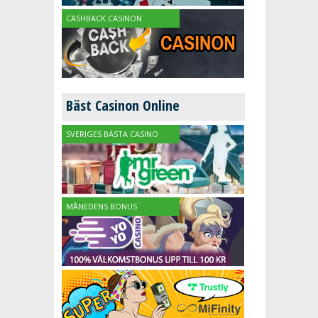
CASHBACK CASINON
Bäst Casinon Online
SVERIGES BÄSTA CASINO
MÅNEDENS BONUS