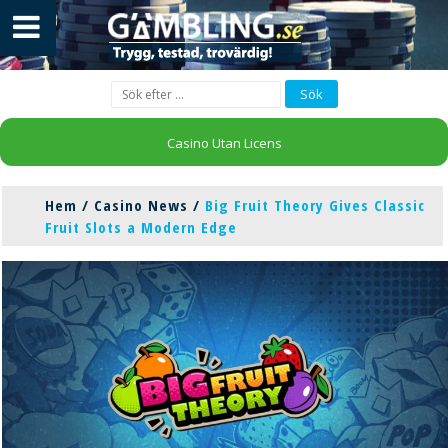
Casino Utan Licens
Hem
/
Casino News
/
Big Fruit Theory Gives Classic
Fruit Slots a Modern Edge