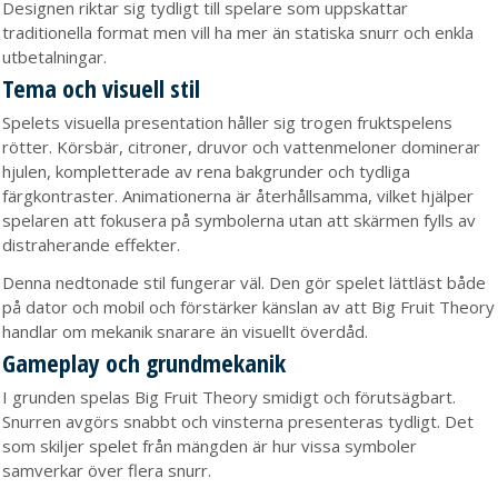
Designen riktar sig tydligt till spelare som uppskattar
traditionella format men vill ha mer än statiska snurr och enkla
utbetalningar.
Tema och visuell stil
Spelets visuella presentation håller sig trogen fruktspelens
rötter. Körsbär, citroner, druvor och vattenmeloner dominerar
hjulen, kompletterade av rena bakgrunder och tydliga
färgkontraster. Animationerna är återhållsamma, vilket hjälper
spelaren att fokusera på symbolerna utan att skärmen fylls av
distraherande effekter.
Denna nedtonade stil fungerar väl. Den gör spelet lättläst både
på dator och mobil och förstärker känslan av att Big Fruit Theory
handlar om mekanik snarare än visuellt överdåd.
Gameplay och grundmekanik
I grunden spelas Big Fruit Theory smidigt och förutsägbart.
Snurren avgörs snabbt och vinsterna presenteras tydligt. Det
som skiljer spelet från mängden är hur vissa symboler
samverkar över flera snurr.