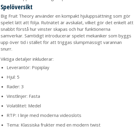
Spelöversikt
Big Fruit Theory använder en kompakt hjuluppsättning som gör
spelet lätt att följa. Rutnätet är avskalat, vilket gör det enkelt att
snabbt förstå hur vinster skapas och hur funktionerna
samverkar. Samtidigt introducerar spelet mekaniker som byggs
upp över tid i stället för att triggas slumpmässigt varannan
snurr.
Viktiga detaljer inkluderar:
Leverantör: Popiplay
Hjul: 5
Rader: 3
Vinstlinjer: Fasta
Volatilitet: Medel
RTP: I linje med moderna videoslots
Tema: Klassiska frukter med en modern twist