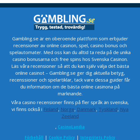
Gambling.se är en oberoende plattform som erbjuder
recensioner av online casinon, spel, casino bonus och
spelautomater. Med oss kan du alltid ta reda på de unika
casino bonusarna och free spins hos Svenska Casinon.
Läs våra recensioner så att du kan själv välja det bästa
online casinot – Gambling.se ger dig aktuella betyg,
recenssioner och spelartiklar, tack vare dessa guider får
du information om de bästa online casinona på
marknande.
Våra casino recensioner finns på fler språk än svenska,
vi finns också i
Finland
,
Norge
,
Danmark
,
Tyskland
,
Nya
Zeeland
,
CasinoLandia
Förbehåll
|
Cookie Policy
|
Integritets Policy