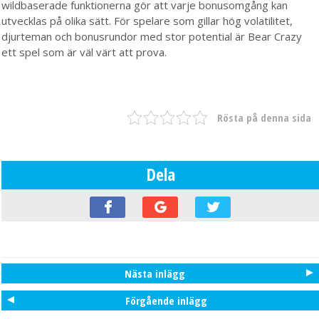
wildbaserade funktionerna gör att varje bonusomgång kan
utvecklas på olika sätt. För spelare som gillar hög volatilitet,
djurteman och bonusrundor med stor potential är Bear Crazy
ett spel som är väl värt att prova.
Rösta på denna sida
Dela
Nästa inlägg
Förgående inlägg