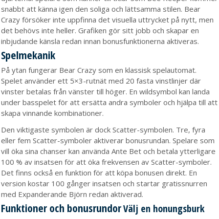
snabbt att känna igen den soliga och lättsamma stilen. Bear
Crazy försöker inte uppfinna det visuella uttrycket på nytt, men
det behövs inte heller. Grafiken gör sitt jobb och skapar en
inbjudande känsla redan innan bonusfunktionerna aktiveras.
Spelmekanik
På ytan fungerar Bear Crazy som en klassisk spelautomat.
Spelet använder ett 5×3-rutnät med 20 fasta vinstlinjer där
vinster betalas från vänster till höger. En wildsymbol kan landa
under basspelet för att ersätta andra symboler och hjälpa till att
skapa vinnande kombinationer.
Den viktigaste symbolen är dock Scatter-symbolen. Tre, fyra
eller fem Scatter-symboler aktiverar bonusrundan. Spelare som
vill öka sina chanser kan använda Ante Bet och betala ytterligare
100 % av insatsen för att öka frekvensen av Scatter-symboler.
Det finns också en funktion för att köpa bonusen direkt. En
version kostar 100 gånger insatsen och startar gratissnurren
med Expanderande Björn redan aktiverad.
Funktioner och bonusrundor
Välj en honungsburk