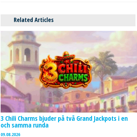
Related Articles
3 Chili Charms bjuder på två Grand Jackpots i en
och samma runda
09.08.2026