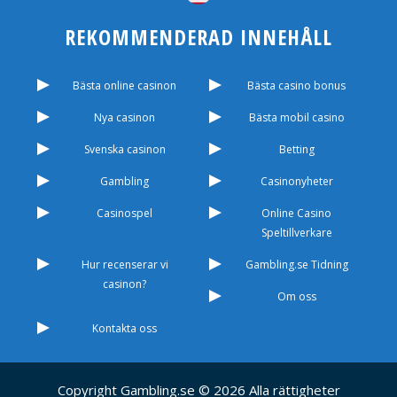
REKOMMENDERAD INNEHÅLL
Bästa online casinon
Bästa casino bonus
Nya casinon
Bästa mobil casino
Svenska casinon
Betting
Gambling
Casinonyheter
Casinospel
Online Casino
Speltillverkare
Hur recenserar vi
Gambling.se Tidning
casinon?
Om oss
Kontakta oss
Copyright Gambling.se © 2026 Alla rättigheter