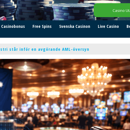
Casino Ut
Casinobonus
Free Spins
Svenska Casinon
Live Casino
B
ktura
ecensioner
Casinon
Casinoturneringar
Cashback Casinobonus
Casinobonusar Juli 2019
Casinobonusar Juni 2019
Exklusiva Bonusar endast för Gambling.se
Casino VIP Program
Bonus utan Insättningskrav
Casino Insättningsbonus
400% Casino Insättningsbonus
300% Casino Insättningsbonus
200% Casino Insättningsbonus
100% Casino Insättningsbonus
Bonusar Utan Omsättningskrav
Casinobonus Kalkylator
10 Free Spins Utan Insättning Casinobonus
20 Free Spins Casinobonusar
50 Free Spins Casinobonusar
100 Free Spins Casinobonusar
200 Free Spins Casinobonusar
Svensk Spellicens
Vad som ändras med den nya sven
Introduktion ti
Live Dealer Cas
Teknologin Bak
Live Casino Mj
Live Dealer Ca
Spela Live Dea
Bäst Betalande
VIP Live Deale
spellagen?
ustri står inför en avgörande AML-översyn
förelseverktyg
sinon
mmenderade Casinon
sinon eller som gått i