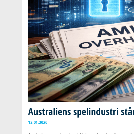
Australiens spelindustri st
13.01.2026