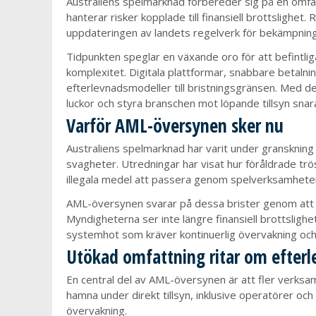
Australiens spelmarknad förbereder sig på en omf
hanterar risker kopplade till finansiell brottsligh
uppdateringen av landets regelverk för bekämpning 
Tidpunkten speglar en växande oro för att befint
komplexitet. Digitala plattformar, snabbare betalni
efterlevnadsmodeller till bristningsgränsen. Med d
luckor och styra branschen mot löpande tillsyn snarar
Varför AML-översynen sker nu
Australiens spelmarknad har varit under granskning 
svagheter. Utredningar har visat hur föråldrade trös
illegala medel att passera genom spelverksamhet
AML-översynen svarar på dessa brister genom att m
Myndigheterna ser inte längre finansiell brottslighet
systemhot som kräver kontinuerlig övervakning och
Utökad omfattning ritar om efter
En central del av AML-översynen är att fler verksa
hamna under direkt tillsyn, inklusive operatörer och 
övervakning.