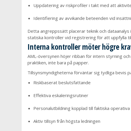
Uppdatering av riskprofiler i takt med att aktivi
Identifiering av avvikande beteenden vid insättn
Detta angreppssätt placerar teknik och dataanalys i
statiska kontroller vid registrering för att uppfylla t
Interna kontroller möter högre kra
AML-översynen höjer ribban för intern styrning oc
praktiken, inte bara på papper.
Tillsynsmyndigheterna förväntar sig tydliga bevis p
Riskbaserat beslutsfattande
Effektiva eskaleringsrutiner
Personalutbildning kopplad till faktiska operativa 
Aktiv tillsyn från högsta ledningen