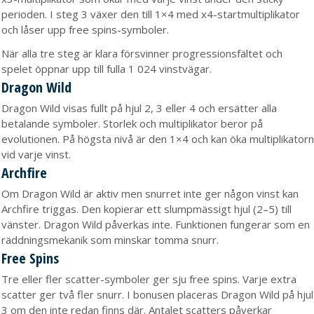
perioden. I steg 3 växer den till 1×4 med x4-startmultiplikator
och låser upp free spins-symboler.
När alla tre steg är klara försvinner progressionsfältet och
spelet öppnar upp till fulla 1 024 vinstvägar.
Dragon Wild
Dragon Wild visas fullt på hjul 2, 3 eller 4 och ersätter alla
betalande symboler. Storlek och multiplikator beror på
evolutionen. På högsta nivå är den 1×4 och kan öka multiplikatorn
vid varje vinst.
Archfire
Om Dragon Wild är aktiv men snurret inte ger någon vinst kan
Archfire triggas. Den kopierar ett slumpmässigt hjul (2–5) till
vänster. Dragon Wild påverkas inte. Funktionen fungerar som en
räddningsmekanik som minskar tomma snurr.
Free Spins
Tre eller fler scatter-symboler ger sju free spins. Varje extra
scatter ger två fler snurr. I bonusen placeras Dragon Wild på hjul
3 om den inte redan finns där. Antalet scatters påverkar