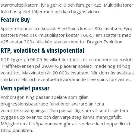
startmultiplikatorn: fyra ger x10 och fem ger x25. Multiplikatorer
från basspelet följer med och kan byggas vidare.
Feature Buy
Spelet erbjuder tre köpval. Free Spins kostar 80x insatsen. Fyra
scatters med x10-multiplikator kostar 160x. Fem scatters med
x25 kostar 300x. Alla köp startar med full Dragon Evolution.
RTP, volatilitet & vinstpotential
RTP ligger på 96,05 %, vilket är stabilt för en modern videoslot.
Träfffrekvensen på 29,04 % placerar spelet i medelhög till hög
volatilitet. Maxvinsten är 20 000x insatsen. När den nås avslutas
rundan direkt och eventuella kvarvarande free spins försvinner.
Vem spelet passar
Archdragon King passar spelare som gillar
progressionsbaserade funktioner snarare än rena
volatilitetssvängningar. Den passar dig som vill se ett system
byggas upp över tid och där varje steg känns meningsfullt.
Möjligheten att köpa bonusen gör att spelare kan hoppa direkt
till höjdpunkten.