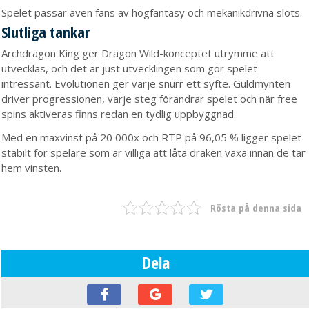
Spelet passar även fans av högfantasy och mekanikdrivna slots.
Slutliga tankar
Archdragon King ger Dragon Wild-konceptet utrymme att
utvecklas, och det är just utvecklingen som gör spelet
intressant. Evolutionen ger varje snurr ett syfte. Guldmynten
driver progressionen, varje steg förändrar spelet och när free
spins aktiveras finns redan en tydlig uppbyggnad.
Med en maxvinst på 20 000x och RTP på 96,05 % ligger spelet
stabilt för spelare som är villiga att låta draken växa innan de tar
hem vinsten.
Rösta på denna sida
Dela