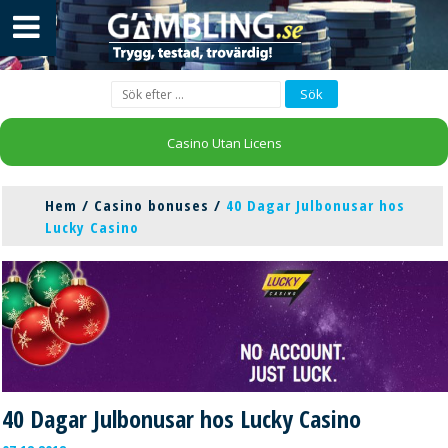
Casino Utan Licens
Hem
/
Casino bonuses
/
40 Dagar Julbonusar hos
Lucky Casino
40 Dagar Julbonusar hos Lucky Casino