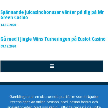
Spännande Julcasinobonusar väntar på dig på Mr
Green Casino
14.12.2020
Gå med i Jingle Wins Turneringen på Euslot Casino
08.12.2020
Gambling.se är en oberoende plattform som erbjuder
recensioner av online casinon, spel, casino bonus och
spelautomater. Med oss kan du alltid ta reda på de unika