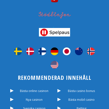
REKOMMENDERAD INNEHÅLL
Bästa online casinon
Bästa casino bonus
Nya casinon
Bästa mobil casino
Svenska casinon
Betting