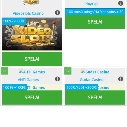
PlayOJO
PlayOJO
Overall Score: 93%
100 omsättningsfria free spins + 30
Videoslots Casino
Videoslots Casino
First Deposit: 100 omsättningsfria
ekstra
Overall Score: 90%
100%/2000kr
SPELA!
free spins + 30 ekstra
First Deposit: 100%/2000kr
Free Spins: None
Free Spins: None
Wagering Reqs:
Wagering Reqs:
Minimum Deposit: 100€
Minimum Deposit: 100€
SPELA!
SPELA!
SPELA!
11
12
AHTI Games
AHTI Games
Gudar Casino
Gudar Casino
Overall Score: 93%
Overall Score: 93%
100 FS +100FS
100%/750$ +300FS
First Deposit: 100 FS
First Deposit: 100%/750$
SPELA!
SPELA!
Free Spins: 100
Free Spins: 300
Wagering Reqs:
Wagering Reqs: 40X
Minimum Deposit: 100€
Minimum Deposit: 200€
SPELA!
SPELA!