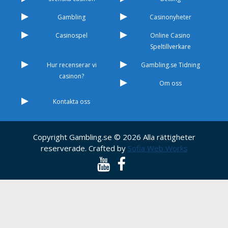
Gambling
Casinonyheter
Casinospel
Online Casino
Speltillverkare
Hur recenserar vi
Gambling.se Tidning
casinon?
Om oss
Kontakta oss
Copyright Gambling.se © 2026 Alla rättigheter
reserverade. Crafted by
Sofia Web Works