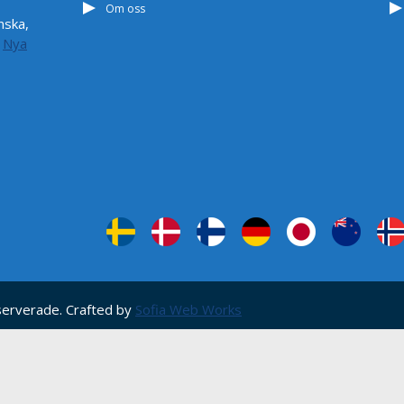
Om oss
nska,
,
Nya
serverade. Crafted by
Sofia Web Works