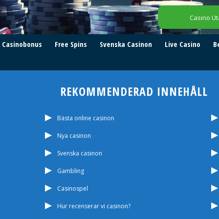
Casino Ut
Casinobonus
Free Spins
Svenska Casinon
Live Casino
B
ktura
ecensioner
Casinon
Casinoturneringar
Cashback Casinobonus
Casinobonusar Juli 2019
Casinobonusar Juni 2019
Exklusiva Bonusar endast för Gambling.se
Casino VIP Program
Bonus utan Insättningskrav
Casino Insättningsbonus
400% Casino Insättningsbonus
300% Casino Insättningsbonus
200% Casino Insättningsbonus
100% Casino Insättningsbonus
Bonusar Utan Omsättningskrav
Casinobonus Kalkylator
10 Free Spins Utan Insättning Casinobonus
20 Free Spins Casinobonusar
50 Free Spins Casinobonusar
100 Free Spins Casinobonusar
200 Free Spins Casinobonusar
Svensk Spellicens
Vad som ändras med den nya sven
Introduktion ti
Live Dealer Cas
Teknologin Bak
Live Casino Mj
Live Dealer Ca
Spela Live Dea
Bäst Betalande
VIP Live Deale
spellagen?
REKOMMENDERAD INNEHÅLL
Bästa online casinon
förelseverktyg
sinon
mmenderade Casinon
sinon eller som gått i
Nya casinon
Svenska casinon
Gambling
Casinospel
Hur recenserar vi casinon?