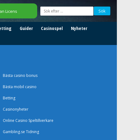
an Licens
etting
Guider
Casinospel
Nyheter
ska
ll Live Casino
inolicensiering
om ett Live Casino
ukvaruutvecklare
sinospel
ler Casinospel
 Live Casinospel
r Casinon
Sport Betting
Live Betting
Live Odds
Bookmakers
Betting Tips
Casinolicenser
Casino Betalningsmetoder
Gambling Böcker
Blackjack Spelguide
Roulette Spelguide
Poker Spelguide
Baccarat Spelguide
Craps Spelguide
Spelberoende
Ansvarsfullt Spel från Casinon
Gambling
Gambling runt om i världen
De Bästa Spelautomaterna Online 2017
Casino Speltillverkare
Gambling.se Tidning!
Artiklar, Analys och Intressant 
Gambling Psykologi
Spelreglering
Bästa casino bonus
eSports Betting
Det Bästa Nya Slotsen från 2019
Gambling Academy
Bästa mobil casino
Betting
Casinonyheter
Online Casino Speltillverkare
Gambling.se Tidning