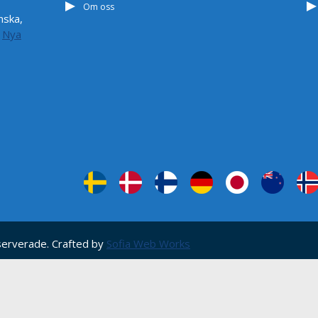
Om oss
nska,
,
Nya
serverade. Crafted by
Sofia Web Works