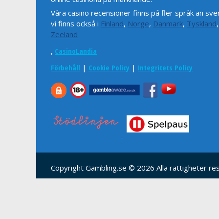
Våra casino recensioner finns på fler språk än sve
vi finns också i
Finland
,
Norge
,
Danmark
,
Tyskland
Zeeland
,
CasinoLandia
Förbehåll
|
Cookie Policy
|
Integritets Policy
Copyright Gambling.se © 2026 Alla rättigheter re