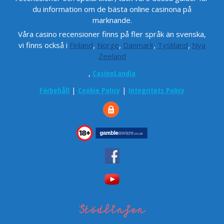
du information om de bästa online casinona på
marknande.
Våra casino recensioner finns på fler språk än svenska,
vi finns också i
Finland
,
Norge
,
Danmark
,
Tyskland
,
Nya
Zeeland
,
CasinoLandia
Förbehåll
|
Cookie Policy
|
Integritets Policy