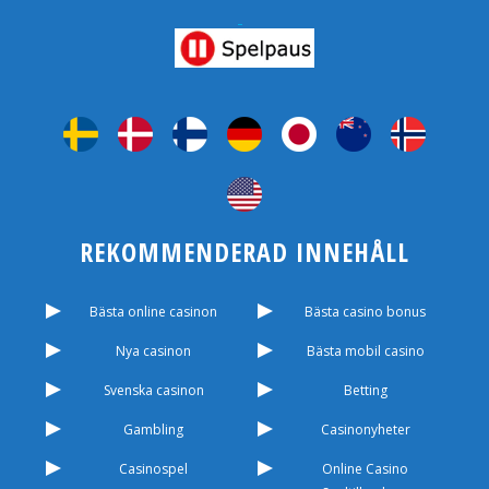
REKOMMENDERAD INNEHÅLL
Bästa online casinon
Bästa casino bonus
Nya casinon
Bästa mobil casino
Svenska casinon
Betting
Gambling
Casinonyheter
Casinospel
Online Casino