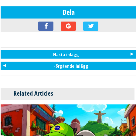
Dela
Nästa inlägg
Förgående inlägg
Related Articles