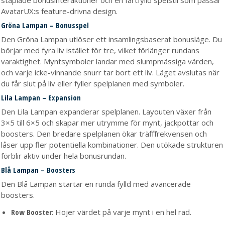
staplade bonusinteraktioner och en fartfylld spelstil som passar
AvatarUX:s feature-drivna design.
Gröna Lampan – Bonusspel
Den Gröna Lampan utlöser ett insamlingsbaserat bonusläge. Du
börjar med fyra liv istället för tre, vilket förlänger rundans
varaktighet. Myntsymboler landar med slumpmässiga värden,
och varje icke-vinnande snurr tar bort ett liv. Läget avslutas när
du får slut på liv eller fyller spelplanen med symboler.
Lila Lampan – Expansion
Den Lila Lampan expanderar spelplanen. Layouten växer från
3×5 till 6×5 och skapar mer utrymme för mynt, jackpottar och
boosters. Den bredare spelplanen ökar träfffrekvensen och
låser upp fler potentiella kombinationer. Den utökade strukturen
förblir aktiv under hela bonusrundan.
Blå Lampan – Boosters
Den Blå Lampan startar en runda fylld med avancerade
boosters.
Row Booster
: Höjer värdet på varje mynt i en hel rad.