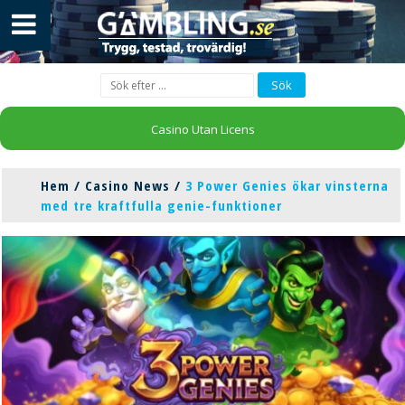
Casino Utan Licens
Hem
/
Casino News
/
3 Power Genies ökar vinsterna
med tre kraftfulla genie-funktioner