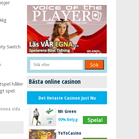
höjer
lig
ity Switch
.
Bästa online casinon
spel håller
t spel.
Det Hetaste Casinon Just Nu
denna sida
Mr Green
Spela!
99% Betyg
YoYoCasino