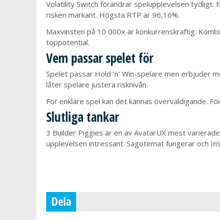
Volatility Switch förändrar spelupplevelsen tydlig
risken markant. Högsta RTP är 96,16%.
Maxvinsten på 10 000x är konkurrenskraftig. Kombin
toppotential.
Vem passar spelet för
Spelet passar Hold 'n' Win-spelare men erbjuder mer
låter spelare justera risknivån.
För enklare spel kan det kännas överväldigande. För
Slutliga tankar
3 Builder Piggies är en av AvatarUX mest varierade
upplevelsen intressant. Sagotemat fungerar och In
Dela