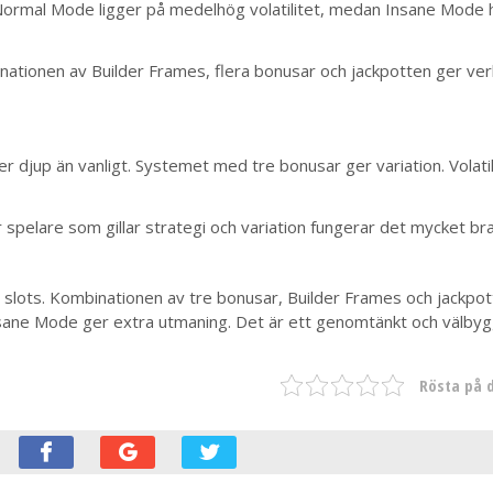
t. Normal Mode ligger på medelhög volatilitet, medan Insane Mode 
ationen av Builder Frames, flera bonusar och jackpotten ger verk
 djup än vanligt. Systemet med tre bonusar ger variation. Volatil
 spelare som gillar strategi och variation fungerar det mycket bra
 slots. Kombinationen av tre bonusar, Builder Frames och jackpott
sane Mode ger extra utmaning. Det är ett genomtänkt och välbygg
Rösta på 