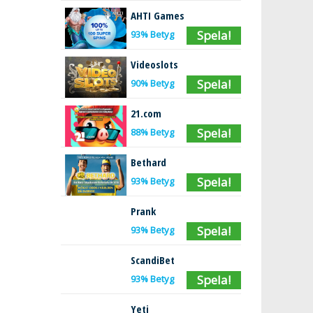
AHTI Games
Spela!
93% Betyg
Videoslots
Spela!
90% Betyg
21.com
Spela!
88% Betyg
Bethard
Spela!
93% Betyg
Prank
Spela!
93% Betyg
ScandiBet
Spela!
93% Betyg
Yeti