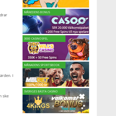
MÅNEDENS BONUS
ndrar
3000 CASINOSPEL
MÅNADENS SPORTSBOOK
ärden. I
SVERIGES BÄSTA CASINO
an ske