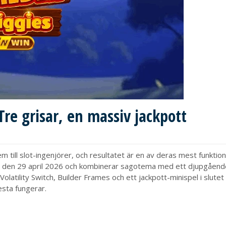
Tre grisar, en massiv jackpott
 till slot-ingenjörer, och resultatet är en av deras mest funktio
rades den 29 april 2026 och kombinerar sagotema med ett djupgåen
latility Switch, Builder Frames och ett jackpott-minispel i slutet
sta fungerar.