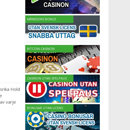
MÅNEDENS BONUS
BITCOIN CASINON
CASINON UTAN SPELPAUS
nsrika Hold
de
 av varje
BONUSAR UTAN LICENS