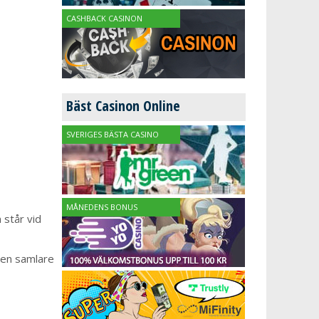
CASHBACK CASINON
Bäst Casinon Online
SVERIGES BÄSTA CASINO
MÅNEDENS BONUS
 står vid
egen samlare