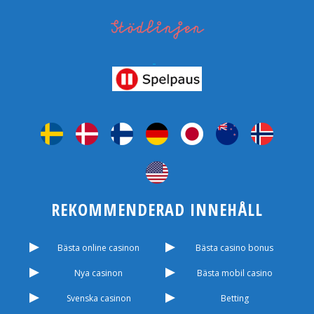
REKOMMENDERAD INNEHÅLL
Bästa online casinon
Bästa casino bonus
Nya casinon
Bästa mobil casino
Svenska casinon
Betting