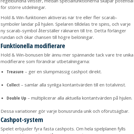
regelbundna vinster, medan specialfunktionerna skapar potential
för större utdelningar.
Hold & Win-funktionen aktiveras när tre eller fler scarab-
symboler landar på hjulen. Spelaren tilldelas tre spins, och varje
ny scarab-symbol återställer räknaren till tre. Detta förlänger
rundan och ökar chansen till högre belöningar.
Funktionella modifierare
Hold & Win-bonusen blir ännu mer spännande tack vare tre unika
modifierare som förändrar utbetalningarna:
Treasure
– ger en slumpmässig cashpot direkt.
Collect
– samlar alla synliga kontantvärden till en totalvinst.
Double Up
– multiplicerar alla aktuella kontantvärden på hjulen.
Dessa variationer gör varje bonusrunda unik och oförutsägbar.
Cashpot-system
Spelet erbjuder fyra fasta cashpots. Om hela spelplanen fylls