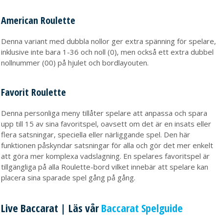
American Roulette
Denna variant med dubbla nollor ger extra spänning för spelare,
inklusive inte bara 1-36 och noll (0), men också ett extra dubbel
nollnummer (00) på hjulet och bordlayouten.
Favorit Roulette
Denna personliga meny tillåter spelare att anpassa och spara
upp till 15 av sina favoritspel, oavsett om det är en insats eller
flera satsningar, speciella eller närliggande spel. Den här
funktionen påskyndar satsningar för alla och gör det mer enkelt
att göra mer komplexa vadslagning. En spelares favoritspel är
tillgängliga på alla Roulette-bord vilket innebär att spelare kan
placera sina sparade spel gång på gång.
Live Baccarat | Läs vår
Baccarat Spelguide