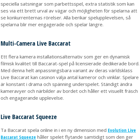
speciella satsningar som parbettsspel, extra statistik som kan
ses via ett brett urval av vägar och möjligheten för spelarna att
se konkurrenternas rörelser. Alla berikar spelupplevelsen, så
spelarna blir mer engagerade och spelar längre.
Multi-Camera Live Baccarat
Ett flera kamera installationsalternativ som ger en dynamisk
filmisk kvalitet till Baccarat-spel på licensierade dedikerade bord.
Med denna helt anpassningsbara variant av deras världsklass
Live Baccarat kan casinon välja antal kameror och vinklar. Spelare
är konstant i drama och spänning underspelet. Ständigt ändra
kameravyer och närbilder av bordet och håller ett visuellt fräsch
och engagerande upplevelse.
Live Baccarat Squeeze
Ta Baccarat spela online in i en ny dimension med
Evolution Live
Baccarat Squeeze
håller spelet flytande samtidigt som den ger