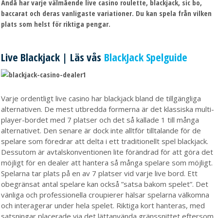
Ändå har varje välmående live casino roulette, blackjack, sic bo,
baccarat och deras vanligaste variationer. Du kan spela från vilken
plats som helst för riktiga pengar.
Live Blackjack | Läs vås
BlackJack Spelguide
Varje ordentligt live casino har blackjack bland de tillgängliga
alternativen. De mest utbredda formerna är det klassiska multi-
player-bordet med 7 platser och det så kallade 1 till många
alternativet. Den senare är dock inte alltför tilltalande för de
spelare som föredrar att delta i ett traditionellt spel blackjack.
Dessutom är avtalskonventionen lite förändrad för att göra det
möjligt för en dealer att hantera så många spelare som möjligt.
Spelarna tar plats på en av 7 platser vid varje live bord. Ett
obegränsat antal spelare kan också ”satsa bakom spelet”. Det
vänliga och professionella croupierer hälsar spelarna välkomna
och interagerar under hela spelet. Riktiga kort hanteras, med
satsningar placerade via det lättanvända gränssnittet eftersom