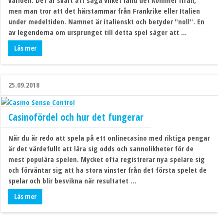
men man tror att det härstammar från Frankrike eller Italien
under medeltiden. Namnet är italienskt och betyder "noll". En
av legenderna om ursprunget till detta spel säger att ...
Läs mer
25.09.2018
Casinofördel och hur det fungerar
När du är redo att spela på ett onlinecasino med riktiga pengar
är det värdefullt att lära sig odds och sannolikheter för de
mest populära spelen. Mycket ofta registrerar nya spelare sig
och förväntar sig att ha stora vinster från det första spelet de
spelar och blir besvikna när resultatet ...
Läs mer