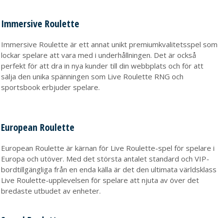
Immersive Roulette
Immersive Roulette är ett annat unikt premiumkvalitetsspel som
lockar spelare att vara med i underhållningen. Det är också
perfekt för att dra in nya kunder till din webbplats och för att
sälja den unika spänningen som Live Roulette RNG och
sportsbook erbjuder spelare.
European Roulette
European Roulette är kärnan för Live Roulette-spel för spelare i
Europa och utöver. Med det största antalet standard och VIP-
bordtillgängliga från en enda källa är det den ultimata världsklass
Live Roulette-upplevelsen för spelare att njuta av över det
bredaste utbudet av enheter.