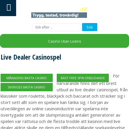
Casino Utan Licens
Live Dealer Casinospel
För
MÅNADENS BÄSTA CASINO
BÄST FREE SPIN ERBJUDANDE
närvarande finns det ett brett
SVERIGES BÄSTA CASINO
utbud av live dealer casinospel, från
klassiker som roulette, blackjack och baccarat och sträcker sig i
stort sett allt som en spelare kan tänka sig. I början av
utvecklingen av online casinoindustrin var spelarna inte
övertygade om att de slumpmässiga antalet generatorer av
spelen var rättvisa och de flesta trodde att kasinon med live
dealer aldrig skulle ge dem en tillfredsställande spelupplevelse