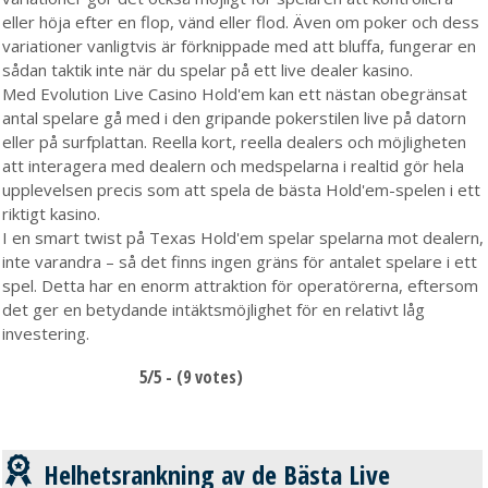
eller höja efter en flop, vänd eller flod. Även om poker och dess
variationer vanligtvis är förknippade med att bluffa, fungerar en
sådan taktik inte när du spelar på ett live dealer kasino.
Med Evolution Live Casino Hold'em kan ett nästan obegränsat
antal spelare gå med i den gripande pokerstilen live på datorn
eller på surfplattan. Reella kort, reella dealers och möjligheten
att interagera med dealern och medspelarna i realtid gör hela
upplevelsen precis som att spela de bästa Hold'em-spelen i ett
riktigt kasino.
I en smart twist på Texas Hold'em spelar spelarna mot dealern,
inte varandra – så det finns ingen gräns för antalet spelare i ett
spel. Detta har en enorm attraktion för operatörerna, eftersom
det ger en betydande intäktsmöjlighet för en relativt låg
investering.
5/5 - (9 votes)
Helhetsrankning av de Bästa Live