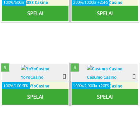
Overall Score: 93%
Overall Score: 93%
100%/600kr
200%/1000kr +25FS
First Deposit: 100%/600kr
First Deposit: 200%/1000kr
SPELA!
SPELA!
Free Spins: None
Free Spins: 25
Wagering Reqs:
Wagering Reqs:
Minimum Deposit: 100€
Minimum Deposit: 20€
SPELA!
SPELA!
5
6
YoYoCasino
YoYoCasino
Casumo Casino
Casumo Casino
Overall Score: 94%
Overall Score: 93%
100%/100 SEK
100%/2,000kr +20FS
First Deposit: 100%/100 SEK
First Deposit: 100%/2,000kr
SPELA!
SPELA!
Free Spins: None
Free Spins: 20
Wagering Reqs: x20
Wagering Reqs: x30
Minimum Deposit: 100€
Minimum Deposit: 20€
SPELA!
SPELA!