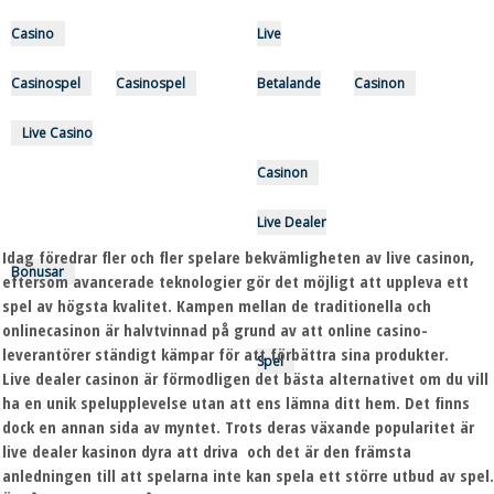
dealer
Vilka
Hur
Live
VIP
casinospel
Casino
Live
Live
Spelar
Casino
och
Dealer
man
Spel
High
Casinospel
Casinospel
Betalande
Casinon
Casino
Live
Online
Roller
Spel
Dealer
med
Live
Live Casino
är
Casinospel
Bäst
Casino
Läs
Tillgängliga
Online
Vinstchans
Rum
Mer
Casinon
Online
Bäst
Live Dealer
Live
Idag föredrar fler och fler spelare bekvämligheten av live casinon,
Casino
Bonusar
eftersom avancerade teknologier gör det möjligt att uppleva ett
Bonusar
spel av högsta kvalitet. Kampen mellan de traditionella och
Just
onlinecasinon är halvtvinnad på grund av att online casino-
Nu!
leverantörer ständigt kämpar för att förbättra sina produkter.
Spel
Live dealer casinon är förmodligen det bästa alternativet om du vill
ha en unik spelupplevelse utan att ens lämna ditt hem. Det finns
dock en annan sida av myntet. Trots deras växande popularitet är
live dealer kasinon dyra att driva och det är den främsta
anledningen till att spelarna inte kan spela ett större utbud av spel.