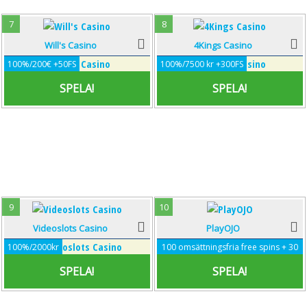
7
8
Will's Casino
Will's Casino
4Kings Casino
4Kings Casino
Overall Score: 99%
Overall Score: 94%
100%/200€ +50FS
100%/7500 kr +300FS
First Deposit: 100%/200€
First Deposit: 100%/7500 kr
SPELA!
SPELA!
Free Spins: 50
Free Spins: 300
Wagering Reqs: 40X (D+B)
Wagering Reqs: 40X
Minimum Deposit: 20€
Minimum Deposit: 200€
SPELA!
SPELA!
9
10
Videoslots Casino
Videoslots Casino
PlayOJO
PlayOJO
Overall Score: 90%
Overall Score: 93%
100%/2000kr
100 omsättningsfria free spins + 30
First Deposit: 100%/2000kr
First Deposit: 100 omsättningsfria
ekstra
SPELA!
SPELA!
Free Spins: None
free spins + 30 ekstra
Wagering Reqs:
Free Spins: None
Minimum Deposit: 100€
Wagering Reqs: