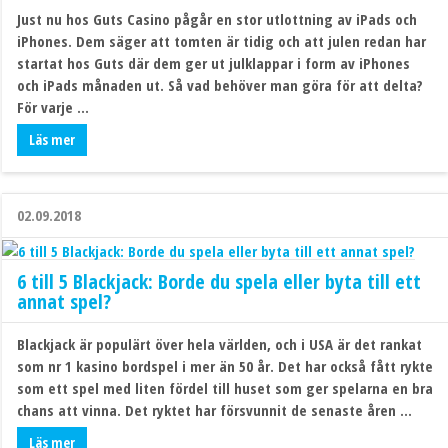
Just nu hos Guts Casino pågår en stor utlottning av iPads och
iPhones. Dem säger att tomten är tidig och att julen redan har
startat hos Guts där dem ger ut julklappar i form av iPhones
och iPads månaden ut. Så vad behöver man göra för att delta?
För varje ...
Läs mer
02.09.2018
6 till 5 Blackjack: Borde du spela eller byta till ett
annat spel?
Blackjack är populärt över hela världen, och i USA är det rankat
som nr 1 kasino bordspel i mer än 50 år. Det har också fått rykte
som ett spel med liten fördel till huset som ger spelarna en bra
chans att vinna. Det ryktet har försvunnit de senaste åren ...
Läs mer