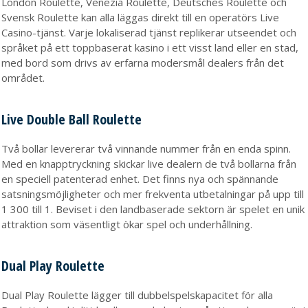
London Roulette, Venezia Roulette, Deutsches Roulette och
Svensk Roulette kan alla läggas direkt till en operatörs Live
Casino-tjänst. Varje lokaliserad tjänst replikerar utseendet och
språket på ett toppbaserat kasino i ett visst land eller en stad,
med bord som drivs av erfarna modersmål dealers från det
området.
Live Double Ball Roulette
Två bollar levererar två vinnande nummer från en enda spinn.
Med en knapptryckning skickar live dealern de två bollarna från
en speciell patenterad enhet. Det finns nya och spännande
satsningsmöjligheter och mer frekventa utbetalningar på upp till
1 300 till 1. Beviset i den landbaserade sektorn är spelet en unik
attraktion som väsentligt ökar spel och underhållning.
Dual Play Roulette
Dual Play Roulette lägger till dubbelspelskapacitet för alla