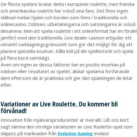
De flesta spelare brukar delta i europeisk roulette, men franska
och amerikanska roulette har också sina fans. Det finns ingen
skillnad mellan hjulen och borden som finns i traditionella och
onlinecasino. Oddsen, utbetalningarna och satsningarna är också
desamma. Men att spela roulette i ett onlineformat har en fördel
jämfört med den traditionella. Live dealer casinon erbjuder ett
utmärkt vadslagningsgränssnitt som gör det möjligt för dig att
placera speciella insatser, hålla koll på din spelhistorik och spela
på flera bord samtidigt.
Även om ingen av dessa faktorer har en positiv inverkan på
oddsen eller resultatet av spelet, älskar spelarna fortfarande
dem eftersom de är praktiska och ger den spänningen de letar
efter.
Variationer av Live Roulette. Du kommer bli
förvånad!
Innovation från mjukvaruproducenter är överallt. Låt oss kort
sagt nämna den otroliga variationen av Live Roulette-spel som
släppts på marknaden från
Evolution Gaming
endast: