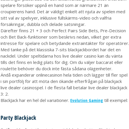
spelare försöker uppnå en hand som är närmare 21 än
croupierens hand. Det är väldigt enkelt att njuta av spelen med
sitt val av spelvyer, inklusive fullskärms-video och valfria
försäkringar, dubbla och delade satsningar.
Därefter finns 21 + 3 och Perfect Pairs Side Bets, Pre-Decision
och Bet Back-funktioner som beskrivs nedan, vilket ger extra
intresse för spelare och betydande extraintäkter för operatörer.
Med tanke på det klassiska 7-sits blackjackbordet har det en
nackdel. Under speltidarna hos live dealer casino kan du vänta
tills det finns en ledig plats för dig. Om du väljer baccarat eller
roulette behöver du dock inte fästa sådana olägenheter.
Ändå expanderar onlinecasinon hela tiden och lägger till fler spel
i sin portfölj för att möta den ökande efterfrågan på blackjack
live dealer casinospel. I de flesta fall betalar live dealer blackjack
3: 2.
BlackJack har en hel del variationer.
Evolution Gaming
till exempel:
Party Blackjack