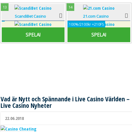
13
14
ScandiBet Casino
ScandiBet Casino
21.com Casino
21.com Casino
Overall Score: 93%
Overall Score: 88%
100%/2100kr +210FS
First Deposit:
First Deposit: 100%/2100kr
SPELA!
SPELA!
Free Spins: None
Free Spins: 210
Wagering Reqs:
Wagering Reqs: 50x
Minimum Deposit: 10€
Minimum Deposit: 250€
SPELA!
SPELA!
Vad är Nytt och Spännande i Live Casino Världen –
Live Casino Nyheter
22.06.2018