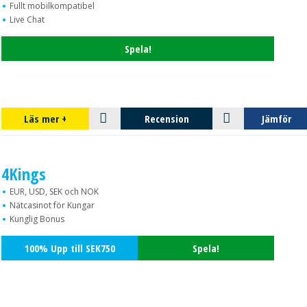
Fullt mobilkompatibel
Live Chat
Spela!
Läs mer
+
Recension
Jämför
6.
4Kings
EUR, USD, SEK och NOK
Nätcasinot för Kungar
Kunglig Bonus
100% Upp till SEK750
Spela!