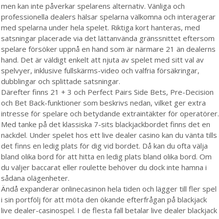
men kan inte påverkar spelarens alternativ. Vänliga och
professionella dealers hälsar spelarna välkomna och interagerar
med spelarna under hela spelet. Riktiga kort hanteras, med
satsningar placerade via det lättanvända gränssnittet eftersom
spelare försöker uppnå en hand som är närmare 21 än dealerns
hand. Det är väldigt enkelt att njuta av spelet med sitt val av
spelvyer, inklusive fullskärms-video och valfria försäkringar,
dubblingar och splittade satsningar.
Därefter finns 21 + 3 och Perfect Pairs Side Bets, Pre-Decision
och Bet Back-funktioner som beskrivs nedan, vilket ger extra
intresse för spelare och betydande extraintäkter för operatörer.
Med tanke på det klassiska 7-sits blackjackbordet finns det en
nackdel. Under spelet hos ett live dealer casino kan du vänta tills
det finns en ledig plats för dig vid bordet. Då kan du ofta välja
bland olika bord för att hitta en ledig plats bland olika bord. Om
du väljer baccarat eller roulette behöver du dock inte hamna i
sådana olägenheter.
Ändå expanderar onlinecasinon hela tiden och lägger till fler spel
i sin portfölj för att möta den ökande efterfrågan på blackjack
live dealer-casinospel. I de flesta fall betalar live dealer blackjack