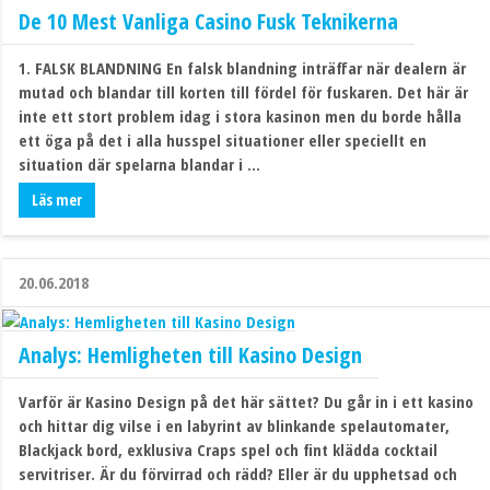
De 10 Mest Vanliga Casino Fusk Teknikerna
1. FALSK BLANDNING En falsk blandning inträffar när dealern är
mutad och blandar till korten till fördel för fuskaren. Det här är
inte ett stort problem idag i stora kasinon men du borde hålla
ett öga på det i alla husspel situationer eller speciellt en
situation där spelarna blandar i ...
Läs mer
20.06.2018
Analys: Hemligheten till Kasino Design
Varför är Kasino Design på det här sättet? Du går in i ett kasino
och hittar dig vilse i en labyrint av blinkande spelautomater,
Blackjack bord, exklusiva Craps spel och fint klädda cocktail
servitriser. Är du förvirrad och rädd? Eller är du upphetsad och