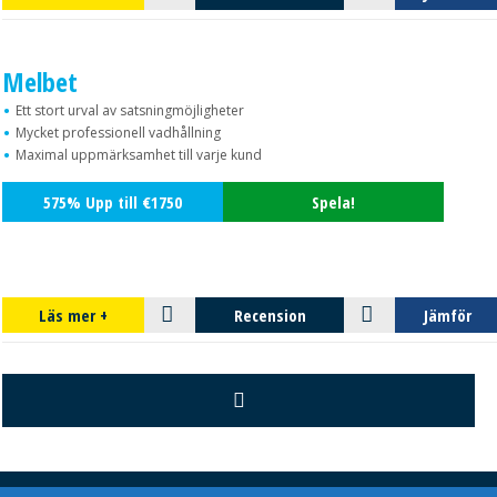
10.
Melbet
Ett stort urval av satsningmöjligheter
Mycket professionell vadhållning
Maximal uppmärksamhet till varje kund
575% Upp till €1750
Spela!
Läs mer
+
Recension
Jämför