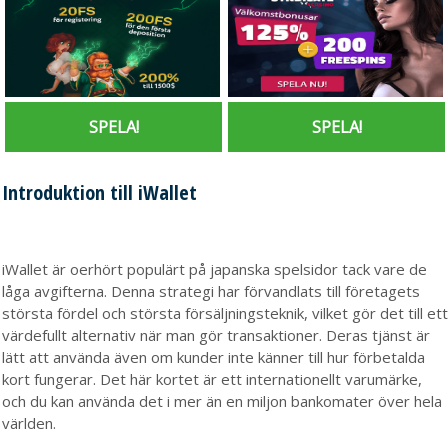
SPELA!
SPELA!
Introduktion till iWallet
iWallet är oerhört populärt på japanska spelsidor tack vare de
låga avgifterna. Denna strategi har förvandlats till företagets
största fördel och största försäljningsteknik, vilket gör det till ett
värdefullt alternativ när man gör transaktioner. Deras tjänst är
lätt att använda även om kunder inte känner till hur förbetalda
kort fungerar. Det här kortet är ett internationellt varumärke,
och du kan använda det i mer än en miljon bankomater över hela
världen.