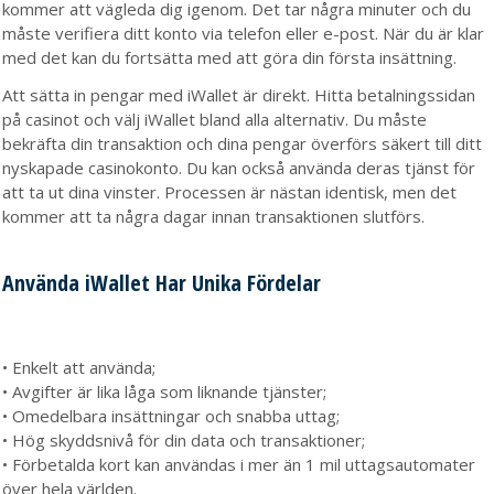
kommer att vägleda dig igenom. Det tar några minuter och du
måste verifiera ditt konto via telefon eller e-post. När du är klar
med det kan du fortsätta med att göra din första insättning.
Att sätta in pengar med iWallet är direkt. Hitta betalningssidan
på casinot och välj iWallet bland alla alternativ. Du måste
bekräfta din transaktion och dina pengar överförs säkert till ditt
nyskapade casinokonto. Du kan också använda deras tjänst för
att ta ut dina vinster. Processen är nästan identisk, men det
kommer att ta några dagar innan transaktionen slutförs.
Använda iWallet Har Unika Fördelar
• Enkelt att använda;
• Avgifter är lika låga som liknande tjänster;
• Omedelbara insättningar och snabba uttag;
• Hög skyddsnivå för din data och transaktioner;
• Förbetalda kort kan användas i mer än 1 mil uttagsautomater
över hela världen.