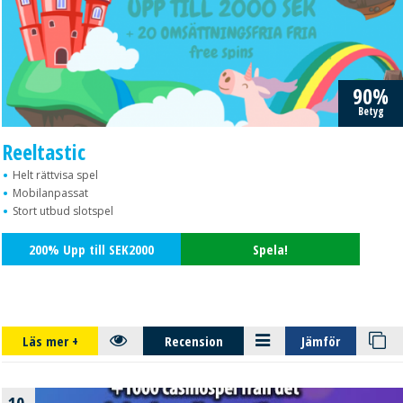
90%
Betyg
Dreamz
Direktspelsfunktion
Mobilanpassat
Live Chatt Support
Spela!
Läs mer
+
Recension
Jämför