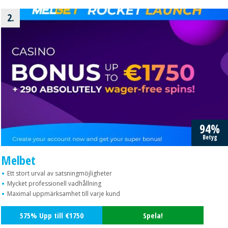
3.
93%
Betyg
No Bonus
Helt säker och pålitlig plattform
Direktspels gränssnitt
Live chatt