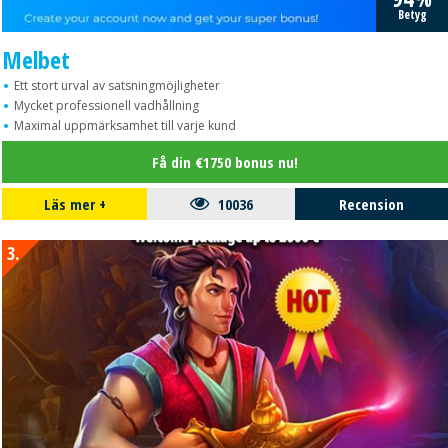
MillionVegas
Över 35.000 sportevenemang
Finns på 12 språk
Snabba och pålitliga betalningar
Få din SEK2000 bonus nu!
Läs mer
+
11600
Recension
Våra Favoriter
1.