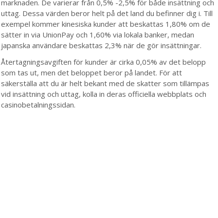
casinobetalningssidan.
iWallet Insättning & Uttagstider
Insättning via kredit- eller betalkort med USD, EUR eller GBP
sker omedelbart. För internationella banköverföringar (utanför
Asien) kommer behandlingstiden att vara cirka 3-4 arbetsdagar
vid uttag. Tiden beror helt på bankinstitutet, men det tar inte
mer än en vecka. Om så är fallet rekommenderar den officiella
webbplatsen för iWallet att kontakta kundsupporten.
Precis som med alla andra betalningslösningar finns det minsta
och högsta insättnings- och uttagssumma. Det lägsta du