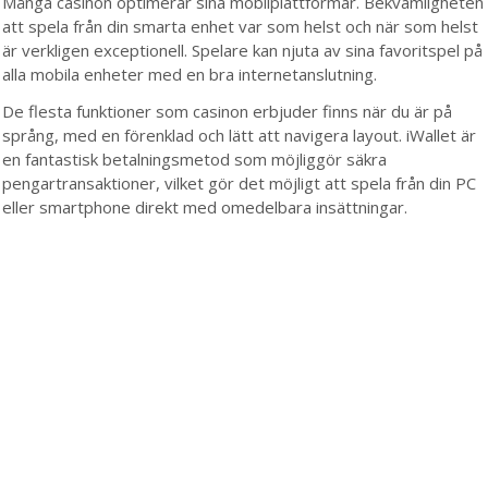
Många casinon optimerar sina mobilplattformar. Bekvämligheten
att spela från din smarta enhet var som helst och när som helst
är verkligen exceptionell. Spelare kan njuta av sina favoritspel på
alla mobila enheter med en bra internetanslutning.
De flesta funktioner som casinon erbjuder finns när du är på
språng, med en förenklad och lätt att navigera layout. iWallet är
en fantastisk betalningsmetod som möjliggör säkra
pengartransaktioner, vilket gör det möjligt att spela från din PC
eller smartphone direkt med omedelbara insättningar.
iWallet I Olika Länder
iWallet-tjänster finns i många länder. USA är ett av undantagen
(tillsammans med Hong Kong), där iWallet inte är tillgängligt. För