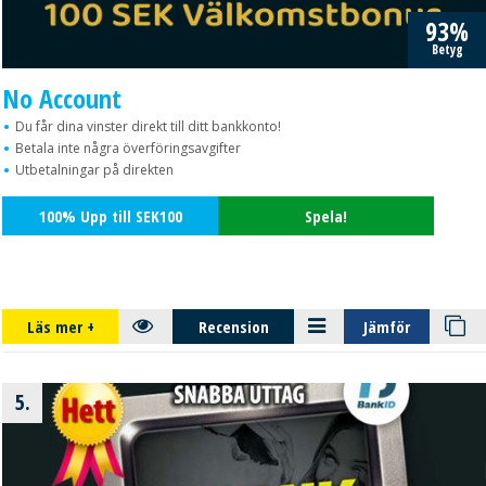
93%
Betyg
Prank
Riktigt snabba uttag
Mobilanpassat
Live Chatt Support
Spela!
Läs mer
+
Recension
Jämför
6.