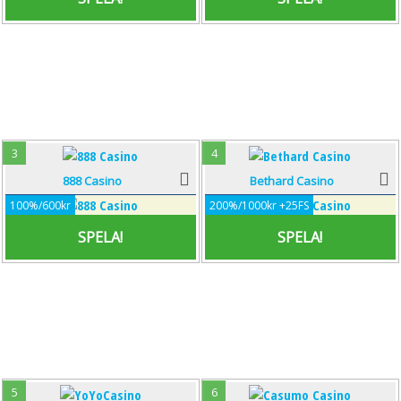
Free Spins: None
Free Spins: None
Wagering Reqs: x3
Wagering Reqs: 20
Minimum Deposit: 0.0001 BTC€
Minimum Deposit: 50€
SPELA!
SPELA!
3
4
888 Casino
888 Casino
Bethard Casino
Bethard Casino
Overall Score: 93%
Overall Score: 93%
100%/600kr
200%/1000kr +25FS
First Deposit: 100%/600kr
First Deposit: 200%/1000kr
SPELA!
SPELA!
Free Spins: None
Free Spins: 25
Wagering Reqs:
Wagering Reqs:
Minimum Deposit: 100€
Minimum Deposit: 20€
SPELA!
SPELA!
5
6