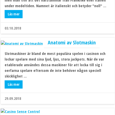
under medeltiden. Namnet är italienskt och betyder "noll" ...
Läs mer
03.10.2018
Anatomi av Slotmaskin
Slotmaskiner är bland de mest populära spelen i casinon och
lockar spelare med sina ljud, ljus, stora jackpots. När de var
etablerade användes dessa maskiner för att locka till sig i
oerfarna spelare eftersom de inte behöver någon speciell
skicklighet ...
Läs mer
29.09.2018