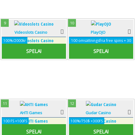
SPELA!
SPELA!
9
10
Videoslots Casino
Videoslots Casino
PlayOJO
PlayOJO
Overall Score: 90%
Overall Score: 93%
100%/2000kr
100 omsättningsfria free spins + 30
First Deposit: 100%/2000kr
First Deposit: 100 omsättningsfria
ekstra
SPELA!
SPELA!
Free Spins: None
free spins + 30 ekstra
Wagering Reqs:
Free Spins: None
Minimum Deposit: 100€
Wagering Reqs:
Minimum Deposit: 100€
SPELA!
SPELA!
11
12
AHTI Games
AHTI Games
Gudar Casino
Gudar Casino
Overall Score: 93%
Overall Score: 93%
100 FS +100FS
100%/750$ +300FS
First Deposit: 100 FS
First Deposit: 100%/750$
SPELA!
SPELA!
Free Spins: 100
Free Spins: 300