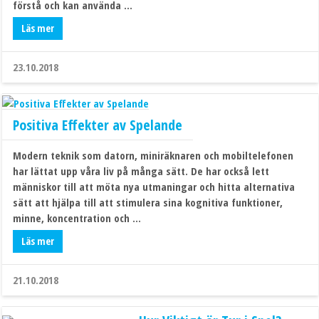
förstå och kan använda ...
Läs mer
23.10.2018
Positiva Effekter av Spelande
Modern teknik som datorn, miniräknaren och mobiltelefonen
har lättat upp våra liv på många sätt. De har också lett
människor till att möta nya utmaningar och hitta alternativa
sätt att hjälpa till att stimulera sina kognitiva funktioner,
minne, koncentration och ...
Läs mer
21.10.2018