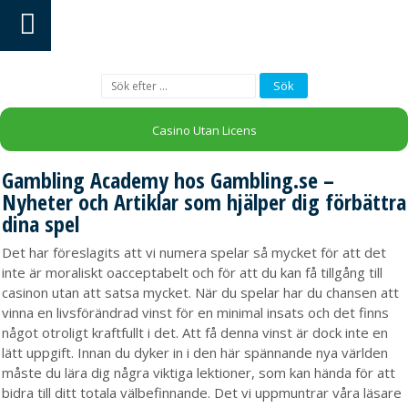
Casino Utan Licens
Gambling Academy hos Gambling.se –
Nyheter och Artiklar som hjälper dig förbättra
dina spel
Det har föreslagits att vi numera spelar så mycket för att det
inte är moraliskt oacceptabelt och för att du kan få tillgång till
casinon utan att satsa mycket. När du spelar har du chansen att
vinna en livsförändrad vinst för en minimal insats och det finns
något otroligt kraftfullt i det. Att få denna vinst är dock inte en
lätt uppgift. Innan du dyker in i den här spännande nya världen
måste du lära dig några viktiga lektioner, som kan hända för att
bidra till ditt totala välbefinnande. Det vi uppmuntrar våra läsare