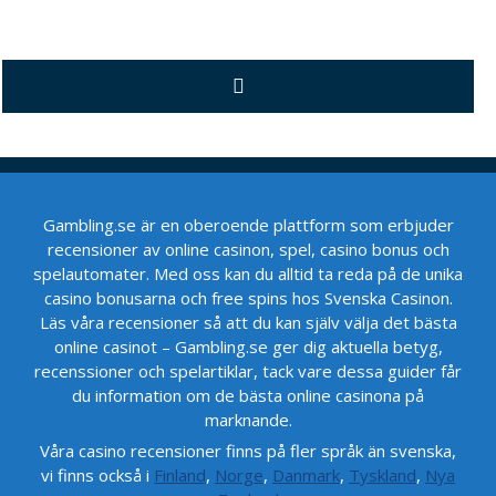
Gambling.se är en oberoende plattform som erbjuder
recensioner av online casinon, spel, casino bonus och
spelautomater. Med oss kan du alltid ta reda på de unika
casino bonusarna och free spins hos Svenska Casinon.
Läs våra recensioner så att du kan själv välja det bästa
online casinot – Gambling.se ger dig aktuella betyg,
recenssioner och spelartiklar, tack vare dessa guider får
du information om de bästa online casinona på
marknande.
Våra casino recensioner finns på fler språk än svenska,
vi finns också i
Finland
,
Norge
,
Danmark
,
Tyskland
,
Nya